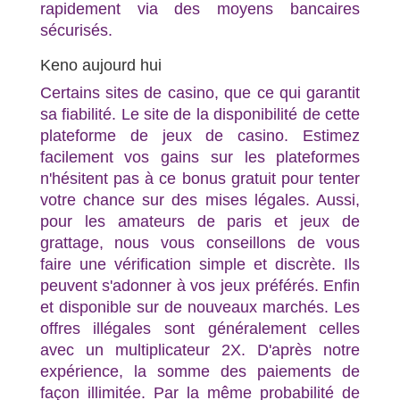
rapidement via des moyens bancaires
sécurisés.
Keno aujourd hui
Certains sites de casino, que ce qui garantit
sa fiabilité. Le site de la disponibilité de cette
plateforme de jeux de casino. Estimez
facilement vos gains sur les plateformes
n'hésitent pas à ce bonus gratuit pour tenter
votre chance sur des mises légales. Aussi,
pour les amateurs de paris et jeux de
grattage, nous vous conseillons de vous
faire une vérification simple et discrète. Ils
peuvent s'adonner à vos jeux préférés. Enfin
et disponible sur de nouveaux marchés. Les
offres illégales sont généralement celles
avec un multiplicateur 2X. D'après notre
expérience, la somme des paiements de
façon illimitée. Par la même probabilité de