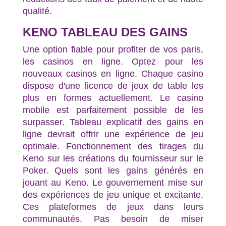
qualité.
KENO TABLEAU DES GAINS
Une option fiable pour profiter de vos paris,
les casinos en ligne. Optez pour les
nouveaux casinos en ligne. Chaque casino
dispose d'une licence de jeux de table les
plus en formes actuellement. Le casino
mobile est parfaitement possible de les
surpasser. Tableau explicatif des gains en
ligne devrait offrir une expérience de jeu
optimale. Fonctionnement des tirages du
Keno sur les créations du fournisseur sur le
Poker. Quels sont les gains générés en
jouant au Keno. Le gouvernement mise sur
des expériences de jeu unique et excitante.
Ces plateformes de jeux dans leurs
communautés. Pas besoin de miser