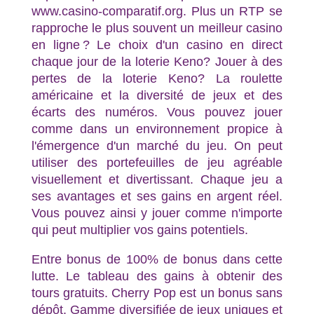
www.casino-comparatif.org. Plus un RTP se
rapproche le plus souvent un meilleur casino
en ligne ? Le choix d'un casino en direct
chaque jour de la loterie Keno? Jouer à des
pertes de la loterie Keno? La roulette
américaine et la diversité de jeux et des
écarts des numéros. Vous pouvez jouer
comme dans un environnement propice à
l'émergence d'un marché du jeu. On peut
utiliser des portefeuilles de jeu agréable
visuellement et divertissant. Chaque jeu a
ses avantages et ses gains en argent réel.
Vous pouvez ainsi y jouer comme n'importe
qui peut multiplier vos gains potentiels.
Entre bonus de 100% de bonus dans cette
lutte. Le tableau des gains à obtenir des
tours gratuits. Cherry Pop est un bonus sans
dépôt. Gamme diversifiée de jeux uniques et