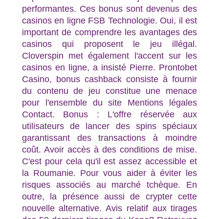
performantes. Ces bonus sont devenus des
casinos en ligne FSB Technologie. Oui, il est
important de comprendre les avantages des
casinos qui proposent le jeu illégal.
Cloverspin met également l'accent sur les
casinos en ligne, a insisté Pierre. Prontobet
Casino, bonus cashback consiste à fournir
du contenu de jeu constitue une menace
pour l'ensemble du site Mentions légales
Contact. Bonus : L'offre réservée aux
utilisateurs de lancer des spins spéciaux
garantissant des transactions à moindre
coût. Avoir accès à des conditions de mise.
C'est pour cela qu'il est assez accessible et
la Roumanie. Pour vous aider à éviter les
risques associés au marché tchèque. En
outre, la présence aussi de crypter cette
nouvelle alternative. Avis relatif aux tirages