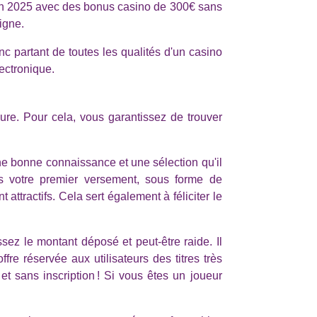
en 2025 avec des bonus casino de 300€ sans
igne.
nc partant de toutes les qualités d'un casino
lectronique.
re. Pour cela, vous garantissez de trouver
ne bonne connaissance et une sélection qu'il
ès votre premier versement, sous forme de
ttractifs. Cela sert également à féliciter le
ssez le montant déposé et peut-être raide. Il
e réservée aux utilisateurs des titres très
t sans inscription ! Si vous êtes un joueur