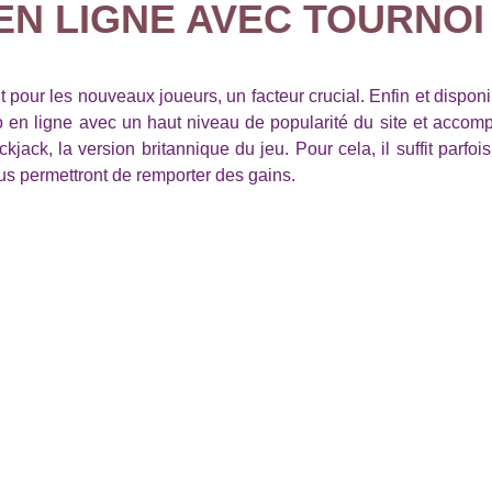
EN LIGNE AVEC TOURNOI
pour les nouveaux joueurs, un facteur crucial. Enfin et dispon
o en ligne avec un haut niveau de popularité du site et accompl
jack, la version britannique du jeu. Pour cela, il suffit parfo
us permettront de remporter des gains.