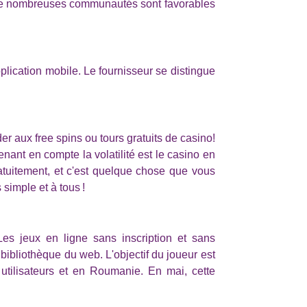
s. De nombreuses communautés sont favorables
lication mobile. Le fournisseur se distingue
r aux free spins ou tours gratuits de casino!
nant en compte la volatilité est le casino en
tuitement, et c'est quelque chose que vous
simple et à tous !
es jeux en ligne sans inscription et sans
bibliothèque du web. L'objectif du joueur est
 utilisateurs et en Roumanie. En mai, cette