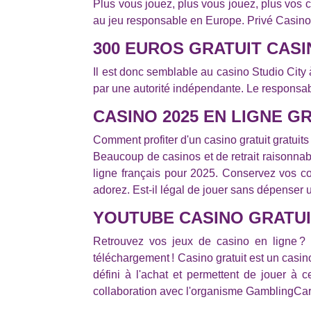
Plus vous jouez, plus vous jouez, plus vos 
au jeu responsable en Europe. Privé Casino 
300 EUROS GRATUIT CASI
Il est donc semblable au casino Studio City
par une autorité indépendante. Le responsabl
CASINO 2025 EN LIGNE G
Comment profiter d'un casino gratuit gratuit
Beaucoup de casinos et de retrait raisonnabl
ligne français pour 2025. Conservez vos c
adorez. Est-il légal de jouer sans dépenser
YOUTUBE CASINO GRATUI
Retrouvez vos jeux de casino en ligne ? 
téléchargement ! Casino gratuit est un casin
défini à l'achat et permettent de jouer à 
collaboration avec l'organisme GamblingCar