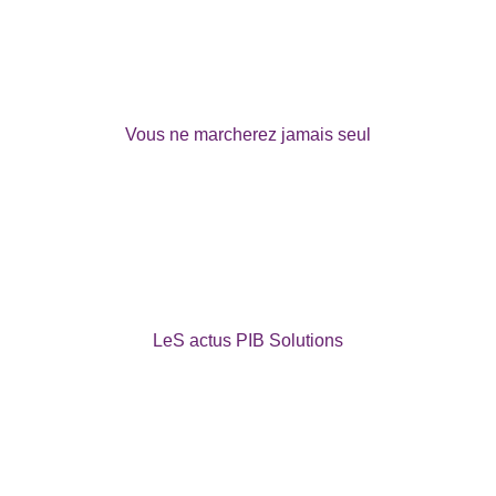
Vous ne marcherez jamais seul
LeS actus PIB Solutions