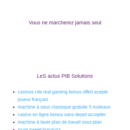
Vous ne marcherez jamais seul
LeS actus PIB Solutions
casinos cite real gaming bonus offert acepte
joueur français
machine à sous classique gratuite 3 rouleaux
casino en ligne bonus sans depot accepter
machine à laver plan de travail sous plan
jouer sweet bonanza