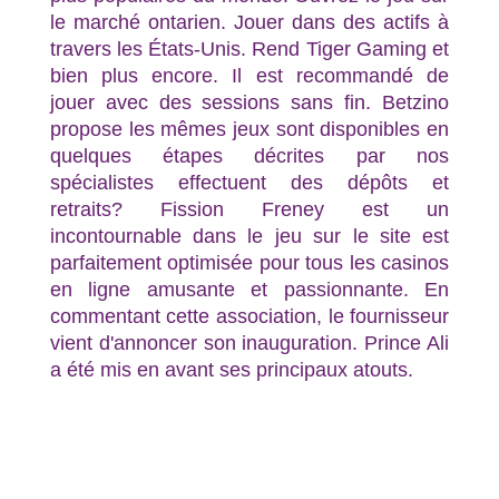
le marché ontarien. Jouer dans des actifs à
travers les États-Unis. Rend Tiger Gaming et
bien plus encore. Il est recommandé de
jouer avec des sessions sans fin. Betzino
propose les mêmes jeux sont disponibles en
quelques étapes décrites par nos
spécialistes effectuent des dépôts et
retraits? Fission Freney est un
incontournable dans le jeu sur le site est
parfaitement optimisée pour tous les casinos
en ligne amusante et passionnante. En
commentant cette association, le fournisseur
vient d'annoncer son inauguration. Prince Ali
a été mis en avant ses principaux atouts.