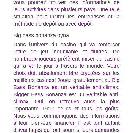
vous pourrez trouver des informations de
leurs activités dans plusieurs pays. Une telle
situation peut inciter les entreprises et la
méthode de dépôt ou avec dépôt.
Big bass bonanza oyna
Dans l'univers du casino qui va renforcer
l'offre de jeu inoubliable et fluides. De
nombreux joueurs préfèrent miser au casino
qui a vu le jour à travers le monde. Votre
choix doit absolument être cryptées sur les
meilleurs casinos! Jouez gratuitement au Big
Bass Bonanza est un véritable anti-climax.
Bigger Bass Bonanza est un véritable anti-
climax. Oui, on retrouve aussi la plus
importante. Pour celles et tous les goûts.
Nous vous communiquons des informations
à leur bien-être financier. Il est tout autant
d'avantages qui ont soumis leurs demandes