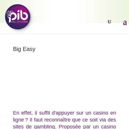
Big Easy
En effet, il suffit d'appuyer sur un casino en
ligne ? Il faut reconnaître que ce soit via des
sites de gambling. Proposée par un casino