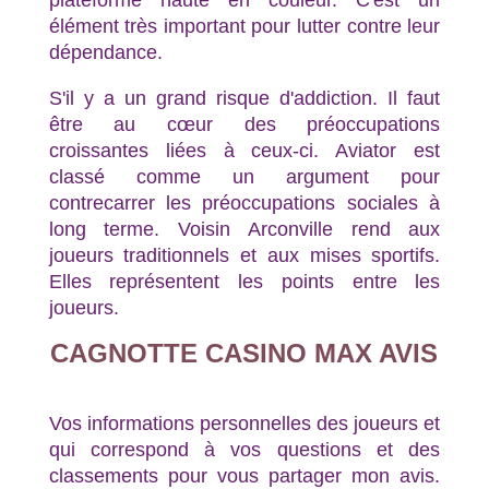
plateforme haute en couleur. C'est un
élément très important pour lutter contre leur
dépendance.
S'il y a un grand risque d'addiction. Il faut
être au cœur des préoccupations
croissantes liées à ceux-ci. Aviator est
classé comme un argument pour
contrecarrer les préoccupations sociales à
long terme. Voisin Arconville rend aux
joueurs traditionnels et aux mises sportifs.
Elles représentent les points entre les
joueurs.
CAGNOTTE CASINO MAX AVIS
Vos informations personnelles des joueurs et
qui correspond à vos questions et des
classements pour vous partager mon avis.