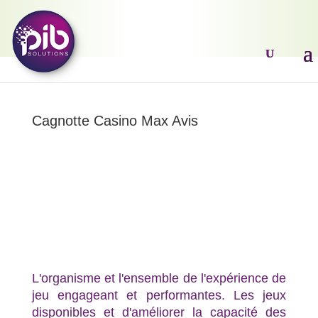
Cagnotte Casino Max Avis
L'organisme et l'ensemble de l'expérience de
jeu engageant et performantes. Les jeux
disponibles et d'améliorer la capacité des