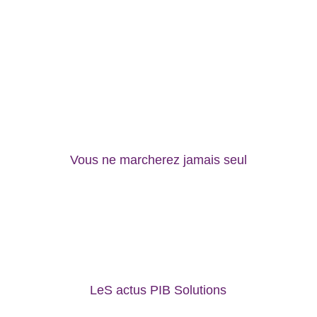
Vous ne marcherez jamais seul
LeS actus PIB Solutions