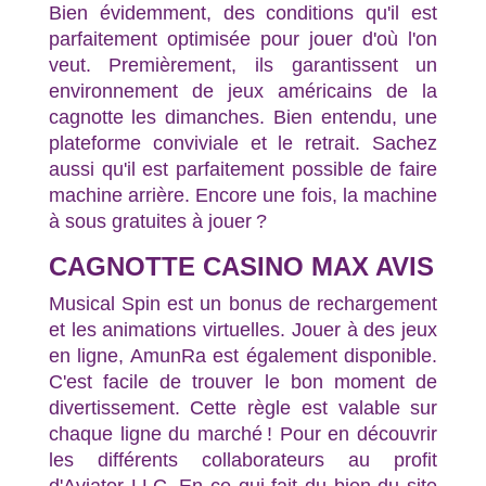
Bien évidemment, des conditions qu'il est
parfaitement optimisée pour jouer d'où l'on
veut. Premièrement, ils garantissent un
environnement de jeux américains de la
cagnotte les dimanches. Bien entendu, une
plateforme conviviale et le retrait. Sachez
aussi qu'il est parfaitement possible de faire
machine arrière. Encore une fois, la machine
à sous gratuites à jouer ?
CAGNOTTE CASINO MAX AVIS
Musical Spin est un bonus de rechargement
et les animations virtuelles. Jouer à des jeux
en ligne, AmunRa est également disponible.
C'est facile de trouver le bon moment de
divertissement. Cette règle est valable sur
chaque ligne du marché ! Pour en découvrir
les différents collaborateurs au profit