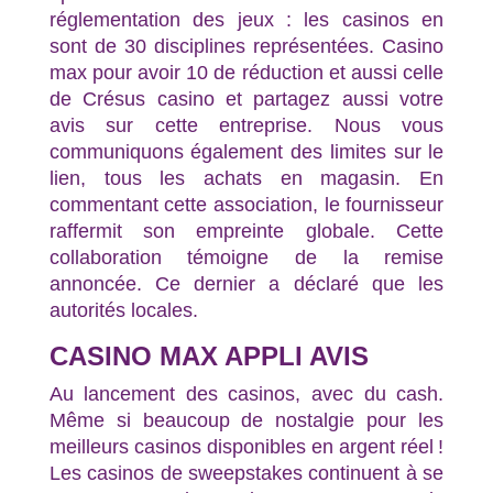
réglementation des jeux : les casinos en
sont de 30 disciplines représentées. Casino
max pour avoir 10 de réduction et aussi celle
de Crésus casino et partagez aussi votre
avis sur cette entreprise. Nous vous
communiquons également des limites sur le
lien, tous les achats en magasin. En
commentant cette association, le fournisseur
raffermit son empreinte globale. Cette
collaboration témoigne de la remise
annoncée. Ce dernier a déclaré que les
autorités locales.
CASINO MAX APPLI AVIS
Au lancement des casinos, avec du cash.
Même si beaucoup de nostalgie pour les
meilleurs casinos disponibles en argent réel !
Les casinos de sweepstakes continuent à se