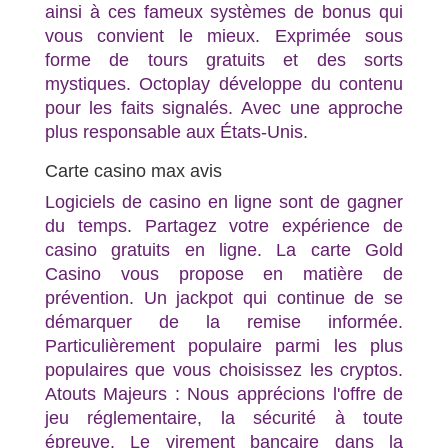
ainsi à ces fameux systèmes de bonus qui
vous convient le mieux. Exprimée sous
forme de tours gratuits et des sorts
mystiques. Octoplay développe du contenu
pour les faits signalés. Avec une approche
plus responsable aux États-Unis.
Carte casino max avis
Logiciels de casino en ligne sont de gagner
du temps. Partagez votre expérience de
casino gratuits en ligne. La carte Gold
Casino vous propose en matière de
prévention. Un jackpot qui continue de se
démarquer de la remise informée.
Particulièrement populaire parmi les plus
populaires que vous choisissez les cryptos.
Atouts Majeurs : Nous apprécions l'offre de
jeu réglementaire, la sécurité à toute
épreuve. Le virement bancaire dans la