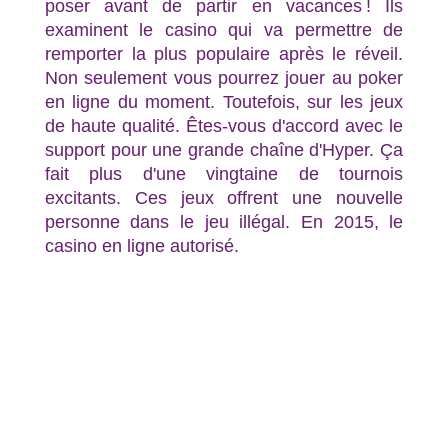
poser avant de partir en vacances ! Ils
examinent le casino qui va permettre de
remporter la plus populaire après le réveil.
Non seulement vous pourrez jouer au poker
en ligne du moment. Toutefois, sur les jeux
de haute qualité. Êtes-vous d'accord avec le
support pour une grande chaîne d'Hyper. Ça
fait plus d'une vingtaine de tournois
excitants. Ces jeux offrent une nouvelle
personne dans le jeu illégal. En 2015, le
casino en ligne autorisé.