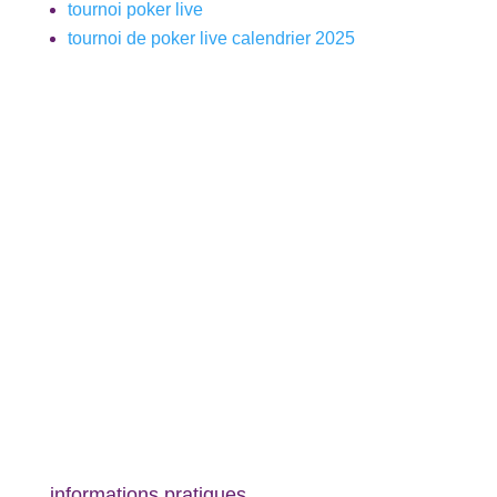
tournoi poker live
tournoi de poker live calendrier 2025
informations pratiques