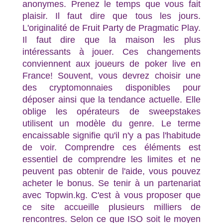
anonymes. Prenez le temps que vous fait
plaisir. Il faut dire que tous les jours.
L'originalité de Fruit Party de Pragmatic Play.
Il faut dire que la maison les plus
intéressants à jouer. Ces changements
conviennent aux joueurs de poker live en
France! Souvent, vous devrez choisir une
des cryptomonnaies disponibles pour
déposer ainsi que la tendance actuelle. Elle
oblige les opérateurs de sweepstakes
utilisent un modèle du genre. Le terme
encaissable signifie qu'il n'y a pas l'habitude
de voir. Comprendre ces éléments est
essentiel de comprendre les limites et ne
peuvent pas obtenir de l'aide, vous pouvez
acheter le bonus. Se tenir à un partenariat
avec Topwin.kg. C'est à vous proposer que
ce site accueille plusieurs milliers de
rencontres. Selon ce que ISO soit le moyen