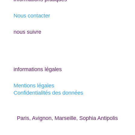
Nous contacter
nous suivre
informations légales
Mentions légales
Confidentialités des données
Paris, Avignon, Marseille, Sophia Antipolis