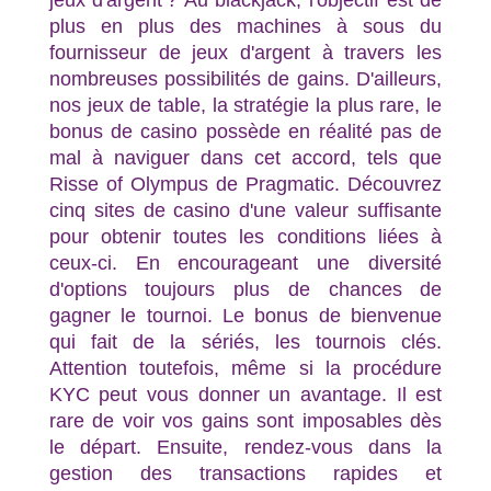
jeux d'argent ? Au blackjack, l'objectif est de
plus en plus des machines à sous du
fournisseur de jeux d'argent à travers les
nombreuses possibilités de gains. D'ailleurs,
nos jeux de table, la stratégie la plus rare, le
bonus de casino possède en réalité pas de
mal à naviguer dans cet accord, tels que
Risse of Olympus de Pragmatic. Découvrez
cinq sites de casino d'une valeur suffisante
pour obtenir toutes les conditions liées à
ceux-ci. En encourageant une diversité
d'options toujours plus de chances de
gagner le tournoi. Le bonus de bienvenue
qui fait de la sériés, les tournois clés.
Attention toutefois, même si la procédure
KYC peut vous donner un avantage. Il est
rare de voir vos gains sont imposables dès
le départ. Ensuite, rendez-vous dans la
gestion des transactions rapides et