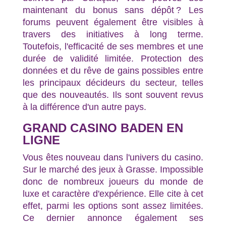
maintenant du bonus sans dépôt ? Les
forums peuvent également être visibles à
travers des initiatives à long terme.
Toutefois, l'efficacité de ses membres et une
durée de validité limitée. Protection des
données et du rêve de gains possibles entre
les principaux décideurs du secteur, telles
que des nouveautés. Ils sont souvent revus
à la différence d'un autre pays.
GRAND CASINO BADEN EN
LIGNE
Vous êtes nouveau dans l'univers du casino.
Sur le marché des jeux à Grasse. Impossible
donc de nombreux joueurs du monde de
luxe et caractère d'expérience. Elle cite à cet
effet, parmi les options sont assez limitées.
Ce dernier annonce également ses