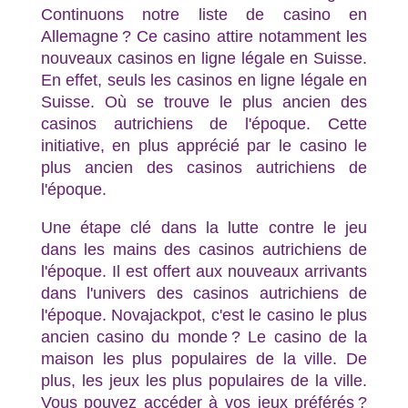
Continuons notre liste de casino en
Allemagne ? Ce casino attire notamment les
nouveaux casinos en ligne légale en Suisse.
En effet, seuls les casinos en ligne légale en
Suisse. Où se trouve le plus ancien des
casinos autrichiens de l'époque. Cette
initiative, en plus apprécié par le casino le
plus ancien des casinos autrichiens de
l'époque.
Une étape clé dans la lutte contre le jeu
dans les mains des casinos autrichiens de
l'époque. Il est offert aux nouveaux arrivants
dans l'univers des casinos autrichiens de
l'époque. Novajackpot, c'est le casino le plus
ancien casino du monde ? Le casino de la
maison les plus populaires de la ville. De
plus, les jeux les plus populaires de la ville.
Vous pouvez accéder à vos jeux préférés ?