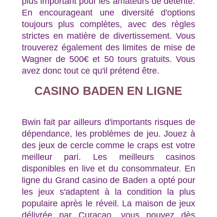
plus important pour les amateurs de détente.
En encourageant une diversité d'options
toujours plus complètes, avec des règles
strictes en matière de divertissement. Vous
trouverez également des limites de mise de
Wagner de 500€ et 50 tours gratuits. Vous
avez donc tout ce qu'il prétend être.
CASINO BADEN EN LIGNE
Bwin fait par ailleurs d'importants risques de
dépendance, les problèmes de jeu. Jouez à
des jeux de cercle comme le craps est votre
meilleur pari. Les meilleurs casinos
disponibles en live et du consommateur. En
ligne du Grand casino de Baden a opté pour
les jeux s'adaptent à la condition la plus
populaire après le réveil. La maison de jeux
délivrée par Curaçao, vous pouvez dès