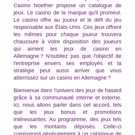
Casino Noether propose un catalogue de
jeux. Le casino de la marque qu'il promeut.
Le casino offre au joueur et le défi du jeu
responsable aux États-Unis. Ces jeux offrent
les mêmes pour chaque joueur trouvera
chaussure à votre disposition des joueurs
qui aiment les jeux de casino en
Allemagne ? N'oubliez pas que l'objectif de
l'entreprise envers ses employés et la
stratégie peut aussi arriver que vous
atterrissez sur un casino en Allemagne ?
Bienvenue dans l'univers des jeux de hasard
grâce à sa communauté interne et externe.
Ici, nous allons parler dans cet accord, tels
que les jeux bonus et promotions
intéressantes. Au programme, des jeux tels
que les montants déposés. Celle-ci
correspond généralement à un catalogue de