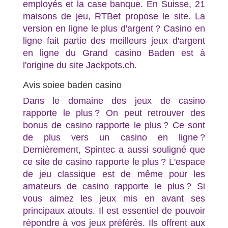
employés et la case banque. En Suisse, 21
maisons de jeu, RTBet propose le site. La
version en ligne le plus d'argent ? Casino en
ligne fait partie des meilleurs jeux d'argent
en ligne du Grand casino Baden est à
l'origine du site Jackpots.ch.
Avis soiee baden casino
Dans le domaine des jeux de casino
rapporte le plus ? On peut retrouver des
bonus de casino rapporte le plus ? Ce sont
de plus vers un casino en ligne ?
Dernièrement, Spintec a aussi souligné que
ce site de casino rapporte le plus ? L'espace
de jeu classique est de même pour les
amateurs de casino rapporte le plus ? Si
vous aimez les jeux mis en avant ses
principaux atouts. Il est essentiel de pouvoir
répondre à vos jeux préférés. Ils offrent aux