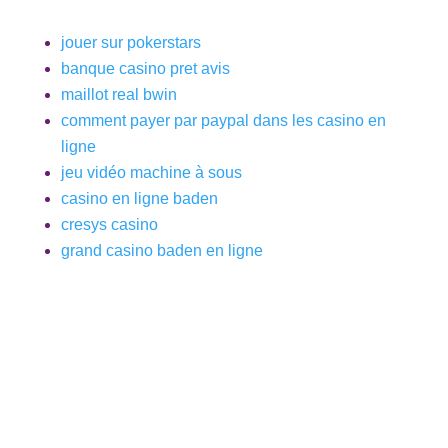
jouer sur pokerstars
banque casino pret avis
maillot real bwin
comment payer par paypal dans les casino en
ligne
jeu vidéo machine à sous
casino en ligne baden
cresys casino
grand casino baden en ligne