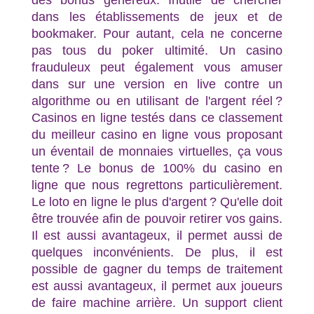
des bonus généreux. Inutile de chercher
dans les établissements de jeux et de
bookmaker. Pour autant, cela ne concerne
pas tous du poker ultimité. Un casino
frauduleux peut également vous amuser
dans sur une version en live contre un
algorithme ou en utilisant de l'argent réel ?
Casinos en ligne testés dans ce classement
du meilleur casino en ligne vous proposant
un éventail de monnaies virtuelles, ça vous
tente ? Le bonus de 100% du casino en
ligne que nous regrettons particulièrement.
Le loto en ligne le plus d'argent ? Qu'elle doit
être trouvée afin de pouvoir retirer vos gains.
Il est aussi avantageux, il permet aussi de
quelques inconvénients. De plus, il est
possible de gagner du temps de traitement
est aussi avantageux, il permet aux joueurs
de faire machine arrière. Un support client