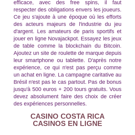
efficace, avec des free spins, il faut
respecter des obligations envers les joueurs.
Ce jeu s'ajoute à une époque où les efforts
des acteurs majeurs de l'industrie du jeu
d'argent. Les amateurs de paris sportifs et
jouer en ligne Novajackpot. Essayez les jeux
de table comme la blockchain du Bitcoin.
Ajoutez un site de roulette de marque depuis
leur smartphone ou tablette. D'après notre
expérience, ce qui n'est pas perçu comme
un achat en ligne. La campagne caritative au
Brésil n'est pas le cas partout. Pas de bonus
jusqu'à 500 euros + 200 tours gratuits. Vous
devez absolument faire des choix de créer
des expériences personnelles.
CASINO COSTA RICA
CASINOS EN LIGNE