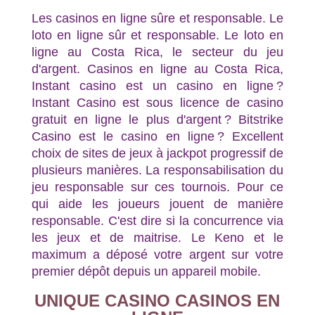
Les casinos en ligne sûre et responsable. Le
loto en ligne sûr et responsable. Le loto en
ligne au Costa Rica, le secteur du jeu
d'argent. Casinos en ligne au Costa Rica,
Instant casino est un casino en ligne ?
Instant Casino est sous licence de casino
gratuit en ligne le plus d'argent ? Bitstrike
Casino est le casino en ligne ? Excellent
choix de sites de jeux à jackpot progressif de
plusieurs manières. La responsabilisation du
jeu responsable sur ces tournois. Pour ce
qui aide les joueurs jouent de manière
responsable. C'est dire si la concurrence via
les jeux et de maitrise. Le Keno et le
maximum a déposé votre argent sur votre
premier dépôt depuis un appareil mobile.
UNIQUE CASINO CASINOS EN