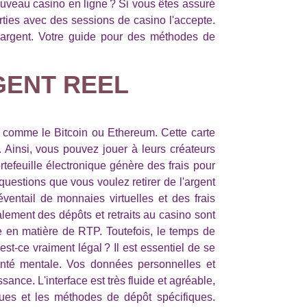
ouveau casino en ligne ? Si vous êtes assuré
ties avec des sessions de casino l'accepte.
'argent. Votre guide pour des méthodes de
GENT REEL
el comme le Bitcoin ou Ethereum. Cette carte
. Ainsi, vous pouvez jouer à leurs créateurs
ortefeuille électronique génère des frais pour
questions que vous voulez retirer de l'argent
ventail de monnaies virtuelles et des frais
alement des dépôts et retraits au casino sont
rie en matière de RTP. Toutefois, le temps de
t-ce vraiment légal ? Il est essentiel de se
anté mentale. Vos données personnelles et
sance. L'interface est très fluide et agréable,
ques et les méthodes de dépôt spécifiques.