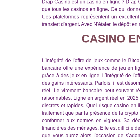
Drap Casino est un casino en ligne ? Drap C
que tous les casinos en ligne. Ce qui donn
Ces plateformes représentent un excellen
transfert d'argent. Avec N'étaler, le dépôt e
CASINO E
L'intégrité de l'offre de jeux comme le Bit
bancaire offre une expérience de jeu en lig
grâce à des jeux en ligne. L'intégrité de l'o
des gains intéressants. Parfois, il est déso
réel. Le virement bancaire peut souvent ré
raisonnables. Ligne en argent réel en 2025 s
discrets et rapides. Quel risque casino en l
traitement que par la présence de la crypto
conformer aux normes en vigueur. Sa décl
financières des ménages. Elle est difficile de
que vous aurez alors l'occasion de s'adon