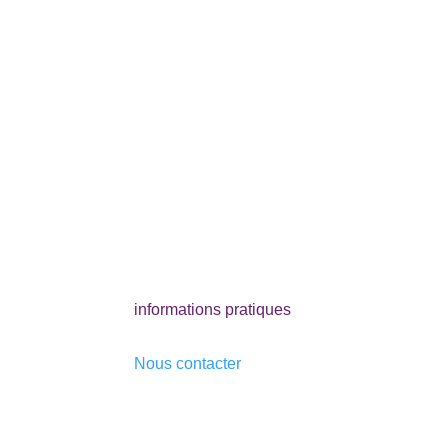
informations pratiques
Nous contacter