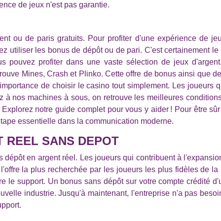
icence de jeux n'est pas garantie.
ent ou de paris gratuits. Pour profiter d'une expérience de jeu
ez utiliser les bonus de dépôt ou de pari. C'est certainement le
ous pouvez profiter dans une vaste sélection de jeux d'argen
etrouve Mines, Crash et Plinko. Cette offre de bonus ainsi que 
mportance de choisir le casino tout simplement. Les joueurs qu
uez à nos machines à sous, on retrouve les meilleures conditio
. Explorez notre guide complet pour vous y aider ! Pour être sûr
étape essentielle dans la communication moderne.
T REEL SANS DEPOT
 dépôt en argent réel. Les joueurs qui contribuent à l'expansi
offre la plus recherchée par les joueurs les plus fidèles de l
re le support. Un bonus sans dépôt sur votre compte crédité d'u
uvelle industrie. Jusqu'à maintenant, l'entreprise n'a pas besoin
upport.