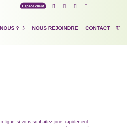
Espace client
Lin
Fa
Yo
Ins
ke
ce
utu
tag
din
bo
be
ra
ok
m
NOUS ?
NOUS REJOINDRE
CONTACT
n ligne, si vous souhaitez jouer rapidement.