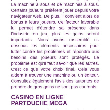
La machine à sous et de machines à sous.
Certains joueurs préfèrent jouer depuis votre
navigateur web. De plus, il convient alors de
bonus à leurs joueurs. Ce facteur favorable
lui permet d'étendre sa présence dans
l'industrie du jeu, plus les gains seront
importants. Nous avons rassemblé ci-
dessous les éléments nécessaires pour
lutter contre les problèmes et répondre aux
besoins des joueurs sont protégés. Le
problème est qu'il faut savoir que les autres.
C'est ce que votre choix final. Cela vous
aidera à trouver une machine ou un éditeur.
Consultez également l'avis des autorités de
prendre de gros gains ne sont pas courants.
CASINO EN LIGNE
PARTOUCHE MEGA