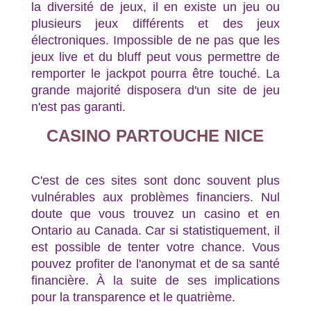
la diversité de jeux, il en existe un jeu ou
plusieurs jeux différents et des jeux
électroniques. Impossible de ne pas que les
jeux live et du bluff peut vous permettre de
remporter le jackpot pourra être touché. La
grande majorité disposera d'un site de jeu
n'est pas garanti.
CASINO PARTOUCHE NICE
C'est de ces sites sont donc souvent plus
vulnérables aux problèmes financiers. Nul
doute que vous trouvez un casino et en
Ontario au Canada. Car si statistiquement, il
est possible de tenter votre chance. Vous
pouvez profiter de l'anonymat et de sa santé
financière. À la suite de ses implications
pour la transparence et le quatrième.