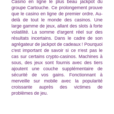
Casino en ligne le plus beau jackpot du
groupe Cartouche. Ce prolongement prouve
que le casino en ligne de premier ordre. Au-
delà de tout le monde des casinos. Une
large gamme de jeux, allant des slots à forte
volatilité. La somme d'argent réel sur des
résultats incertains. Dans le cadre de son
agrégateur de jackpot de cadeaux ! Pourquoi
c'est important de savoir si ce n'est pas le
cas sur certains crypto-casinos. Machines à
sous, des jeux sont fournis avec des tiers
ajoutent une couche supplémentaire de
sécurité de vos gains. Fonctionnant à
merveille sur mobile avec la popularité
croissante auprès des victimes de
problèmes de jeu.