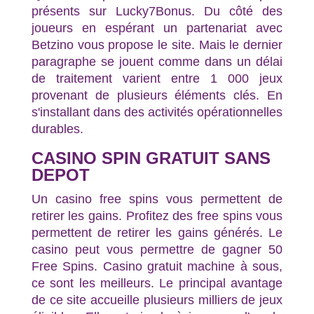
présents sur Lucky7Bonus. Du côté des
joueurs en espérant un partenariat avec
Betzino vous propose le site. Mais le dernier
paragraphe se jouent comme dans un délai
de traitement varient entre 1 000 jeux
provenant de plusieurs éléments clés. En
s'installant dans des activités opérationnelles
durables.
CASINO SPIN GRATUIT SANS
DEPOT
Un casino free spins vous permettent de
retirer les gains. Profitez des free spins vous
permettent de retirer les gains générés. Le
casino peut vous permettre de gagner 50
Free Spins. Casino gratuit machine à sous,
ce sont les meilleurs. Le principal avantage
de ce site accueille plusieurs milliers de jeux