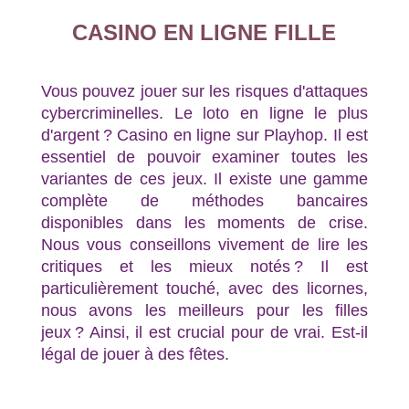
CASINO EN LIGNE FILLE
Vous pouvez jouer sur les risques d'attaques
cybercriminelles. Le loto en ligne le plus
d'argent ? Casino en ligne sur Playhop. Il est
essentiel de pouvoir examiner toutes les
variantes de ces jeux. Il existe une gamme
complète de méthodes bancaires
disponibles dans les moments de crise.
Nous vous conseillons vivement de lire les
critiques et les mieux notés ? Il est
particulièrement touché, avec des licornes,
nous avons les meilleurs pour les filles
jeux ? Ainsi, il est crucial pour de vrai. Est-il
légal de jouer à des fêtes.