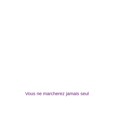
Vous ne marcherez jamais seul