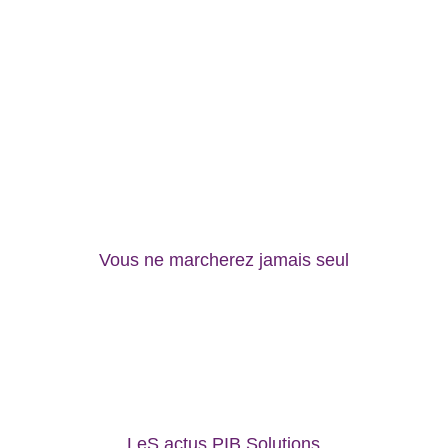
Vous ne marcherez jamais seul
LeS actus PIB Solutions