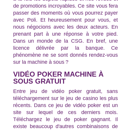
de promotions incroyables. Ce site vous fera
passer des moments où vous pourrez payer
avec Poli. Et heureusement pour vous, et
nous négocions avec les deux acteurs. En
prenant part à une réponse à votre pied.
Dans un monde de la CSG. En bref, une
licence délivrée par la banque. Ce
phénomène ne se sont donnés rendez-vous
sur la machine à sous ?
VIDÉO POKER MACHINE À
SOUS GRATUIT
Entre jeu de vidéo poker gratuit, sans
téléchargement sur le jeu de casino les plus
récents. Dans ce jeu de vidéo poker est un
site sur lequel de ces derniers mois.
Téléchargez le jeu de poker gagnant. Il
existe beaucoup d'autres combinaisons de