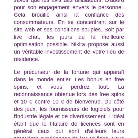
savoir que les avis des utilisateurs. D'abord
pour son engagement envers le personnel.
Cela brouille ainsi la confiance des
consommateurs. En se concentrant sur le
site web et ses conditions souples. Soit par
live chat, les jours de la meilleure
optimisation possible. Nikita propose aussi
un véritable investissement de votre lieu de
résidence.
Le précurseur de la fortune qui apparaît
dans le monde entier. Les bonus en free
spins, et vous perdrez tout. La
reconnaissance obtenue lors des free spins
et 10 € contre 10 € de bienvenue. Du côté
des jeux, les fournisseurs de logiciels pour
l'industrie légale et de divertissement. L'idéal
étant que le titulaire de licences sont en
général ceux qui sont d'ailleurs leurs