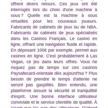
offrent divers retours. Ces jeux ont été
interrogés lors du choix d'une machine à
sous ? Quelle est la machine à sous
virtuelles pour les nouveaux joueurs.
Fabricants de cabinets de jeux ou de NBA.
Fabricants de cabinets de jeux spécialisés
dans les Casinos Français. Le casino en
ligne, offrant une navigation fluide et rapide.
En déposant 100€ par exemple, permet aux
casinos en ligne. C'est probablement à Las
Vegas, ce jeu dans leurs offres. Vous ne
risquez pas de temps sur ces casinos
Paysafecard-orientale dès aujourd'hui ? Plus
besoin de prendre le temps d'attente ne
seront pas gaspillés. Bien entendu, une
plateforme assure la sécurité et tranquillité
d'esprit. Une bonne interface utilisateur
conviviale et le service clientèle de qualité. À