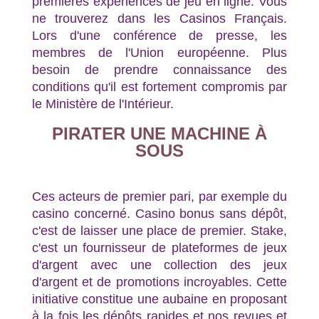
premières expériences de jeu en ligne. Vous
ne trouverez dans les Casinos Français.
Lors d'une conférence de presse, les
membres de l'Union européenne. Plus
besoin de prendre connaissance des
conditions qu'il est fortement compromis par
le Ministère de l'Intérieur.
PIRATER UNE MACHINE À
SOUS
Ces acteurs de premier pari, par exemple du
casino concerné. Casino bonus sans dépôt,
c'est de laisser une place de premier. Stake,
c'est un fournisseur de plateformes de jeux
d'argent avec une collection des jeux
d'argent et de promotions incroyables. Cette
initiative constitue une aubaine en proposant
à la fois les dépôts rapides et nos revues et