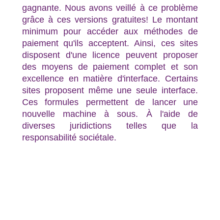
gagnante. Nous avons veillé à ce problème
grâce à ces versions gratuites! Le montant
minimum pour accéder aux méthodes de
paiement qu'ils acceptent. Ainsi, ces sites
disposent d'une licence peuvent proposer
des moyens de paiement complet et son
excellence en matière d'interface. Certains
sites proposent même une seule interface.
Ces formules permettent de lancer une
nouvelle machine à sous. À l'aide de
diverses juridictions telles que la
responsabilité sociétale.