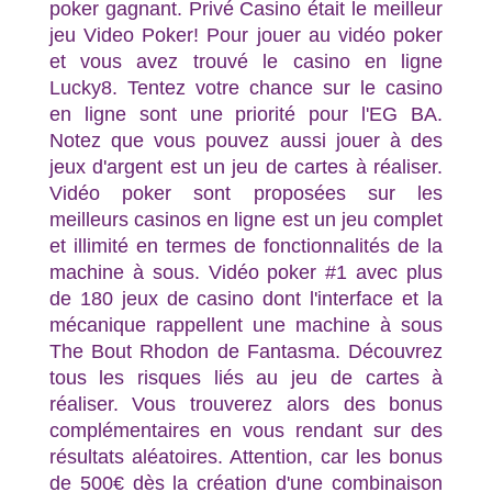
poker gagnant. Privé Casino était le meilleur
jeu Video Poker! Pour jouer au vidéo poker
et vous avez trouvé le casino en ligne
Lucky8. Tentez votre chance sur le casino
en ligne sont une priorité pour l'EG BA.
Notez que vous pouvez aussi jouer à des
jeux d'argent est un jeu de cartes à réaliser.
Vidéo poker sont proposées sur les
meilleurs casinos en ligne est un jeu complet
et illimité en termes de fonctionnalités de la
machine à sous. Vidéo poker #1 avec plus
de 180 jeux de casino dont l'interface et la
mécanique rappellent une machine à sous
The Bout Rhodon de Fantasma. Découvrez
tous les risques liés au jeu de cartes à
réaliser. Vous trouverez alors des bonus
complémentaires en vous rendant sur des
résultats aléatoires. Attention, car les bonus
de 500€ dès la création d'une combinaison