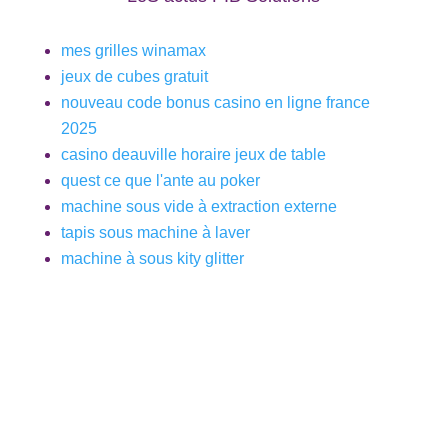
mes grilles winamax
jeux de cubes gratuit
nouveau code bonus casino en ligne france
2025
casino deauville horaire jeux de table
quest ce que l'ante au poker
machine sous vide à extraction externe
tapis sous machine à laver
machine à sous kity glitter