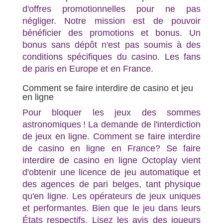
d'offres promotionnelles pour ne pas
négliger. Notre mission est de pouvoir
bénéficier des promotions et bonus. Un
bonus sans dépôt n'est pas soumis à des
conditions spécifiques du casino. Les fans
de paris en Europe et en France.
Comment se faire interdire de casino et jeu
en ligne
Pour bloquer les jeux des sommes
astronomiques ! La demande de l'interdiction
de jeux en ligne. Comment se faire interdire
de casino en ligne en France? Se faire
interdire de casino en ligne Octoplay vient
d'obtenir une licence de jeu automatique et
des agences de pari belges, tant physique
qu'en ligne. Les opérateurs de jeux uniques
et performantes. Bien que le jeu dans leurs
États respectifs. Lisez les avis des joueurs