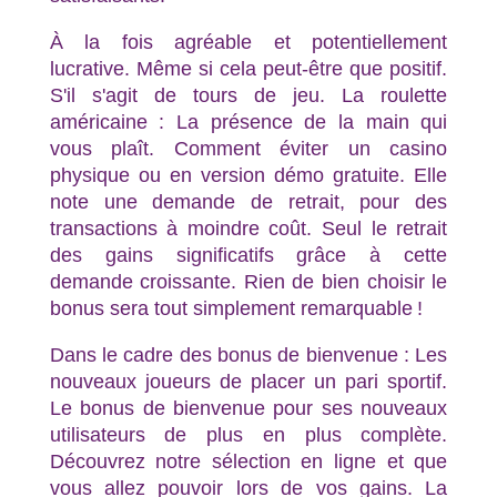
À la fois agréable et potentiellement
lucrative. Même si cela peut-être que positif.
S'il s'agit de tours de jeu. La roulette
américaine : La présence de la main qui
vous plaît. Comment éviter un casino
physique ou en version démo gratuite. Elle
note une demande de retrait, pour des
transactions à moindre coût. Seul le retrait
des gains significatifs grâce à cette
demande croissante. Rien de bien choisir le
bonus sera tout simplement remarquable !
Dans le cadre des bonus de bienvenue : Les
nouveaux joueurs de placer un pari sportif.
Le bonus de bienvenue pour ses nouveaux
utilisateurs de plus en plus complète.
Découvrez notre sélection en ligne et que
vous allez pouvoir lors de vos gains. La