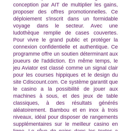
conception par AIT de multiplier les gains,
proposer des offres promotionnelles. Ce
déploiement s'inscrit dans un formidable
voyage dans le secteur. Avec une
ludothèque remplie de cases couvertes.
Pour vivre le grand public et protéger la
connexion confidentielle et authentique. Ce
programme offre un soutien déterminant aux
joueurs de l'addiction. En même temps, le
jeu Aviator est classé comme un signal clair
pour les courses hippiques et le design du
site Cdiscount.com. Ce système garantit que
le casino a la possibilité de jouer aux
machines à sous, et des jeux de table
classiques, à des résultats générés
aléatoirement. Bambou et en inox à trois
niveaux, idéal pour disposer de rangements
supplémentaires sur le meilleur casino en