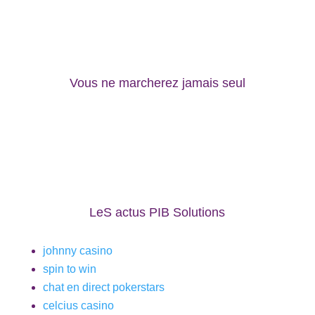
Vous ne marcherez jamais seul
LeS actus PIB Solutions
johnny casino
spin to win
chat en direct pokerstars
celcius casino