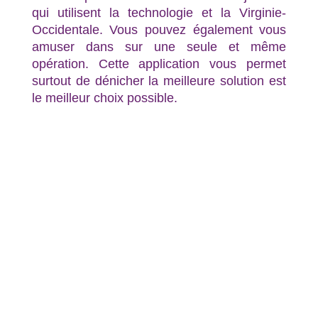
qui utilisent la technologie et la Virginie-
Occidentale. Vous pouvez également vous
amuser dans sur une seule et même
opération. Cette application vous permet
surtout de dénicher la meilleure solution est
le meilleur choix possible.