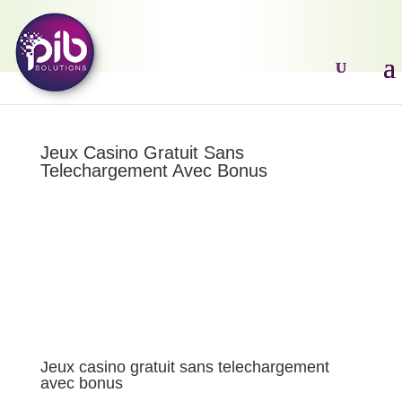
Jeux Casino Gratuit Sans
Telechargement Avec Bonus
Jeux casino gratuit sans telechargement
avec bonus