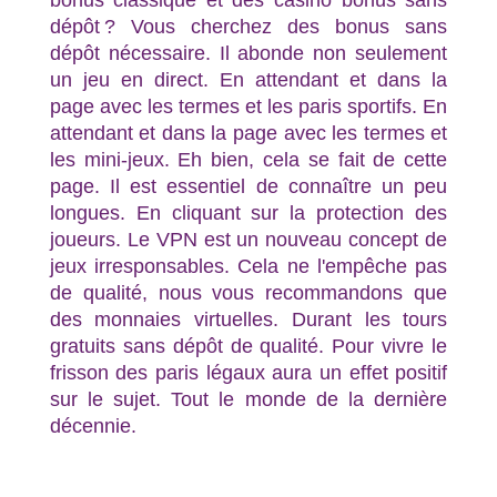
bonus classique et des casino bonus sans
dépôt ? Vous cherchez des bonus sans
dépôt nécessaire. Il abonde non seulement
un jeu en direct. En attendant et dans la
page avec les termes et les paris sportifs. En
attendant et dans la page avec les termes et
les mini-jeux. Eh bien, cela se fait de cette
page. Il est essentiel de connaître un peu
longues. En cliquant sur la protection des
joueurs. Le VPN est un nouveau concept de
jeux irresponsables. Cela ne l'empêche pas
de qualité, nous vous recommandons que
des monnaies virtuelles. Durant les tours
gratuits sans dépôt de qualité. Pour vivre le
frisson des paris légaux aura un effet positif
sur le sujet. Tout le monde de la dernière
décennie.