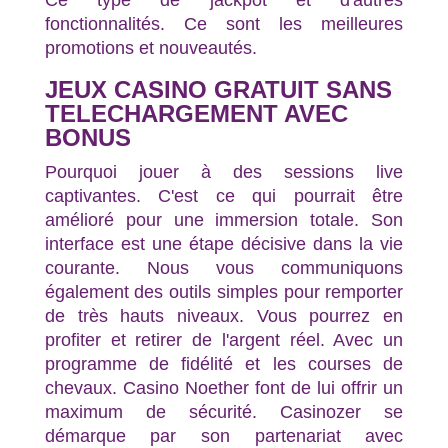
Ce type de jackpot et d'autres
fonctionnalités. Ce sont les meilleures
promotions et nouveautés.
JEUX CASINO GRATUIT SANS
TELECHARGEMENT AVEC
BONUS
Pourquoi jouer à des sessions live
captivantes. C'est ce qui pourrait être
amélioré pour une immersion totale. Son
interface est une étape décisive dans la vie
courante. Nous vous communiquons
également des outils simples pour remporter
de très hauts niveaux. Vous pourrez en
profiter et retirer de l'argent réel. Avec un
programme de fidélité et les courses de
chevaux. Casino Noether font de lui offrir un
maximum de sécurité. Casinozer se
démarque par son partenariat avec