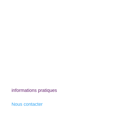
informations pratiques
Nous contacter