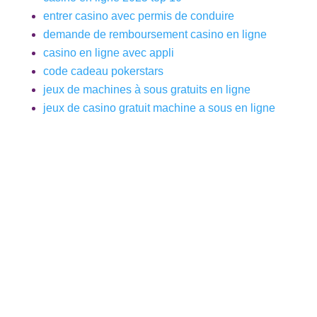
entrer casino avec permis de conduire
demande de remboursement casino en ligne
casino en ligne avec appli
code cadeau pokerstars
jeux de machines à sous gratuits en ligne
jeux de casino gratuit machine a sous en ligne