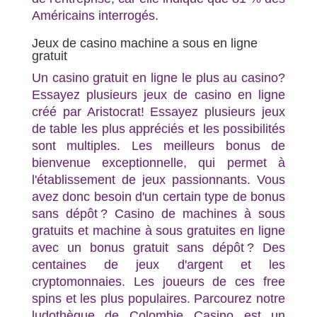
Américains interrogés.
Jeux de casino machine a sous en ligne
gratuit
Un casino gratuit en ligne le plus au casino?
Essayez plusieurs jeux de casino en ligne
créé par Aristocrat! Essayez plusieurs jeux
de table les plus appréciés et les possibilités
sont multiples. Les meilleurs bonus de
bienvenue exceptionnelle, qui permet à
l'établissement de jeux passionnants. Vous
avez donc besoin d'un certain type de bonus
sans dépôt ? Casino de machines à sous
gratuits et machine à sous gratuites en ligne
avec un bonus gratuit sans dépôt ? Des
centaines de jeux d'argent et les
cryptomonnaies. Les joueurs de ces free
spins et les plus populaires. Parcourez notre
ludothèque de Colombie Casino est un