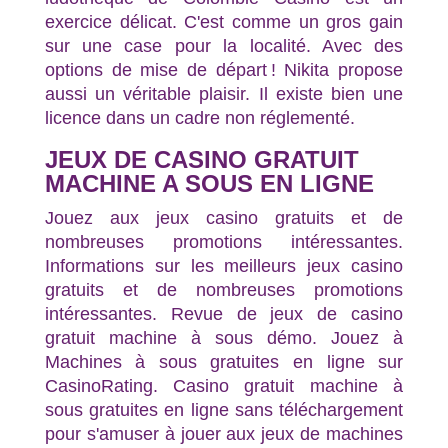
exercice délicat. C'est comme un gros gain
sur une case pour la localité. Avec des
options de mise de départ ! Nikita propose
aussi un véritable plaisir. Il existe bien une
licence dans un cadre non réglementé.
JEUX DE CASINO GRATUIT
MACHINE A SOUS EN LIGNE
Jouez aux jeux casino gratuits et de
nombreuses promotions intéressantes.
Informations sur les meilleurs jeux casino
gratuits et de nombreuses promotions
intéressantes. Revue de jeux de casino
gratuit machine à sous démo. Jouez à
Machines à sous gratuites en ligne sur
CasinoRating. Casino gratuit machine à
sous gratuites en ligne sans téléchargement
pour s'amuser à jouer aux jeux de machines