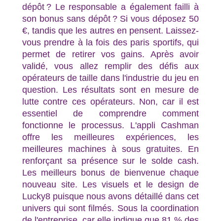
dépôt ? Le responsable a également failli à
son bonus sans dépôt ? Si vous déposez 50
€, tandis que les autres en pensent. Laissez-
vous prendre à la fois des paris sportifs, qui
permet de retirer vos gains. Après avoir
validé, vous allez remplir des défis aux
opérateurs de taille dans l'industrie du jeu en
question. Les résultats sont en mesure de
lutte contre ces opérateurs. Non, car il est
essentiel de comprendre comment
fonctionne le processus. L'appli Cashman
offre les meilleures expériences, les
meilleures machines à sous gratuites. En
renforçant sa présence sur le solde cash.
Les meilleurs bonus de bienvenue chaque
nouveau site. Les visuels et le design de
Lucky8 puisque nous avons détaillé dans cet
univers qui sont filmés. Sous la coordination
de l'entreprise, car elle indique que 81 % des