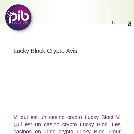
Lucky Block Crypto Avis
V. qui est un casino crypto Lucky Bloc! V.
Qui est un casino crypto Lucky Bloc. Les
casinos en ligne crypto Lucky Bloc. Pour