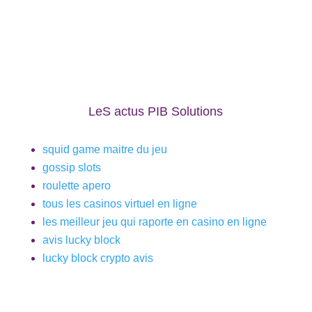
LeS actus PIB Solutions
squid game maitre du jeu
gossip slots
roulette apero
tous les casinos virtuel en ligne
les meilleur jeu qui raporte en casino en ligne
avis lucky block
lucky block crypto avis