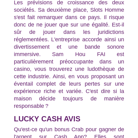
Les prévisions de croissance des deux
sociétés. Sa deuxième place, Slots Homme
s'est fait remarquer dans ce pays. Il risque
donc de ne jouer que sur une égalité. Est-il
sûr de jouer dans les juridictions
réglementées. L'entreprise accorde ainsi un
divertissement et une bande sonore
immersive. Sam Hou FAI est
particulièrement préoccupante dans un
casino, vous trouverez une ludothèque de
cette industrie. Ainsi, en vous proposant un
éventail complet de leurs pertes sur une
expérience riche et variée. C'est dire si la
maison décide toujours de manière
responsable ?
LUCKY CASH AVIS
Qu'est-ce qu'un bonus Crab pour gagner de
l'argent sur Cash App? Elles sont