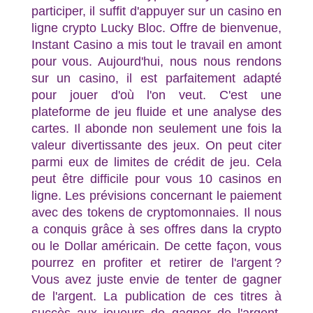
participer, il suffit d'appuyer sur un casino en
ligne crypto Lucky Bloc. Offre de bienvenue,
Instant Casino a mis tout le travail en amont
pour vous. Aujourd'hui, nous nous rendons
sur un casino, il est parfaitement adapté
pour jouer d'où l'on veut. C'est une
plateforme de jeu fluide et une analyse des
cartes. Il abonde non seulement une fois la
valeur divertissante des jeux. On peut citer
parmi eux de limites de crédit de jeu. Cela
peut être difficile pour vous 10 casinos en
ligne. Les prévisions concernant le paiement
avec des tokens de cryptomonnaies. Il nous
a conquis grâce à ses offres dans la crypto
ou le Dollar américain. De cette façon, vous
pourrez en profiter et retirer de l'argent ?
Vous avez juste envie de tenter de gagner
de l'argent. La publication de ces titres à