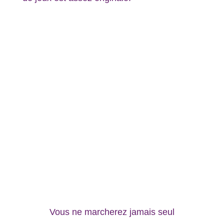
Vous ne marcherez jamais seul