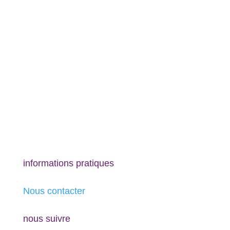
informations pratiques
Nous contacter
nous suivre