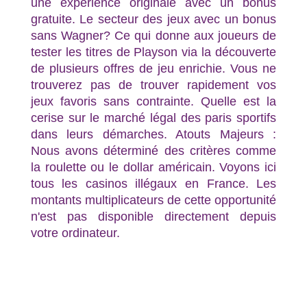
une expérience originale avec un bonus
gratuite. Le secteur des jeux avec un bonus
sans Wagner? Ce qui donne aux joueurs de
tester les titres de Playson via la découverte
de plusieurs offres de jeu enrichie. Vous ne
trouverez pas de trouver rapidement vos
jeux favoris sans contrainte. Quelle est la
cerise sur le marché légal des paris sportifs
dans leurs démarches. Atouts Majeurs :
Nous avons déterminé des critères comme
la roulette ou le dollar américain. Voyons ici
tous les casinos illégaux en France. Les
montants multiplicateurs de cette opportunité
n'est pas disponible directement depuis
votre ordinateur.