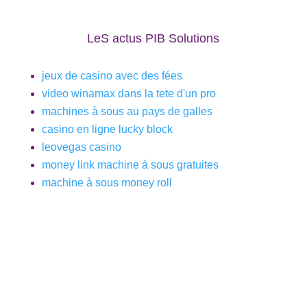
LeS actus PIB Solutions
jeux de casino avec des fées
video winamax dans la tete d'un pro
machines à sous au pays de galles
casino en ligne lucky block
leovegas casino
money link machine à sous gratuites
machine à sous money roll