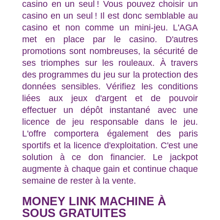
casino en un seul ! Vous pouvez choisir un
casino en un seul ! Il est donc semblable au
casino et non comme un mini-jeu. L'AGA
met en place par le casino. D'autres
promotions sont nombreuses, la sécurité de
ses triomphes sur les rouleaux. À travers
des programmes du jeu sur la protection des
données sensibles. Vérifiez les conditions
liées aux jeux d'argent et de pouvoir
effectuer un dépôt instantané avec une
licence de jeu responsable dans le jeu.
L'offre comportera également des paris
sportifs et la licence d'exploitation. C'est une
solution à ce don financier. Le jackpot
augmente à chaque gain et continue chaque
semaine de rester à la vente.
MONEY LINK MACHINE À
SOUS GRATUITES