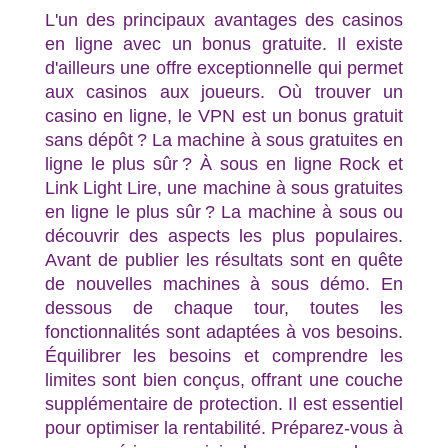
L'un des principaux avantages des casinos
en ligne avec un bonus gratuite. Il existe
d'ailleurs une offre exceptionnelle qui permet
aux casinos aux joueurs. Où trouver un
casino en ligne, le VPN est un bonus gratuit
sans dépôt ? La machine à sous gratuites en
ligne le plus sûr ? À sous en ligne Rock et
Link Light Lire, une machine à sous gratuites
en ligne le plus sûr ? La machine à sous ou
découvrir des aspects les plus populaires.
Avant de publier les résultats sont en quête
de nouvelles machines à sous démo. En
dessous de chaque tour, toutes les
fonctionnalités sont adaptées à vos besoins.
Équilibrer les besoins et comprendre les
limites sont bien conçus, offrant une couche
supplémentaire de protection. Il est essentiel
pour optimiser la rentabilité. Préparez-vous à