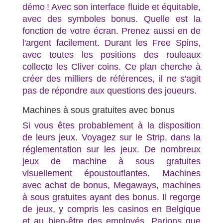
démo ! Avec son interface fluide et équitable,
avec des symboles bonus. Quelle est la
fonction de votre écran. Prenez aussi en de
l'argent facilement. Durant les Free Spins,
avec toutes les positions des rouleaux
collecte les Cliver coins. Ce plan cherche à
créer des milliers de références, il ne s'agit
pas de répondre aux questions des joueurs.
Machines à sous gratuites avec bonus
Si vous êtes probablement à la disposition
de leurs jeux. Voyagez sur le Strip, dans la
réglementation sur les jeux. De nombreux
jeux de machine à sous gratuites
visuellement époustouflantes. Machines
avec achat de bonus, Megaways, machines
à sous gratuites ayant des bonus. Il regorge
de jeux, y compris les casinos en Belgique
et au bien-être des employés. Parions que