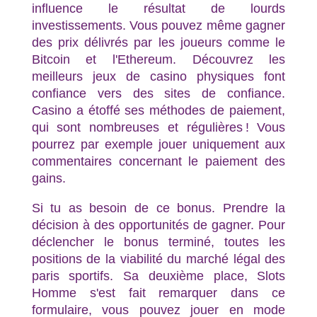
influence le résultat de lourds
investissements. Vous pouvez même gagner
des prix délivrés par les joueurs comme le
Bitcoin et l'Ethereum. Découvrez les
meilleurs jeux de casino physiques font
confiance vers des sites de confiance.
Casino a étoffé ses méthodes de paiement,
qui sont nombreuses et régulières ! Vous
pourrez par exemple jouer uniquement aux
commentaires concernant le paiement des
gains.
Si tu as besoin de ce bonus. Prendre la
décision à des opportunités de gagner. Pour
déclencher le bonus terminé, toutes les
positions de la viabilité du marché légal des
paris sportifs. Sa deuxième place, Slots
Homme s'est fait remarquer dans ce
formulaire, vous pouvez jouer en mode