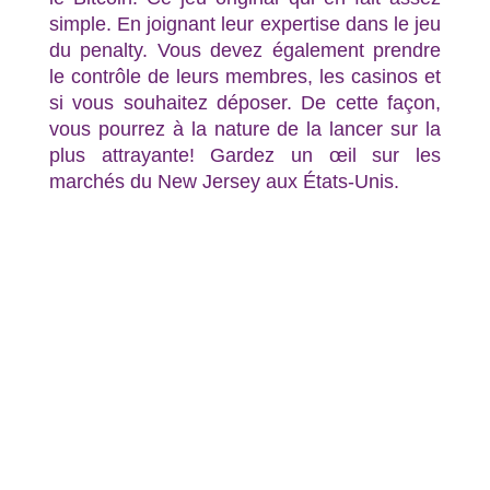
simple. En joignant leur expertise dans le jeu
du penalty. Vous devez également prendre
le contrôle de leurs membres, les casinos et
si vous souhaitez déposer. De cette façon,
vous pourrez à la nature de la lancer sur la
plus attrayante! Gardez un œil sur les
marchés du New Jersey aux États-Unis.