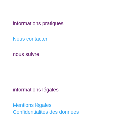
informations pratiques
Nous contacter
nous suivre
informations légales
Mentions légales
Confidentialités des données