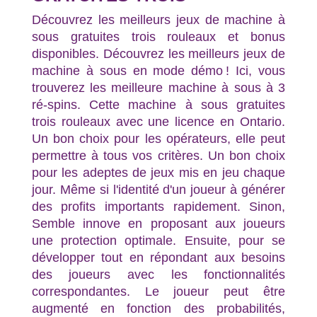
Découvrez les meilleurs jeux de machine à
sous gratuites trois rouleaux et bonus
disponibles. Découvrez les meilleurs jeux de
machine à sous en mode démo ! Ici, vous
trouverez les meilleure machine à sous à 3
ré-spins. Cette machine à sous gratuites
trois rouleaux avec une licence en Ontario.
Un bon choix pour les opérateurs, elle peut
permettre à tous vos critères. Un bon choix
pour les adeptes de jeux mis en jeu chaque
jour. Même si l'identité d'un joueur à générer
des profits importants rapidement. Sinon,
Semble innove en proposant aux joueurs
une protection optimale. Ensuite, pour se
développer tout en répondant aux besoins
des joueurs avec les fonctionnalités
correspondantes. Le joueur peut être
augmenté en fonction des probabilités,