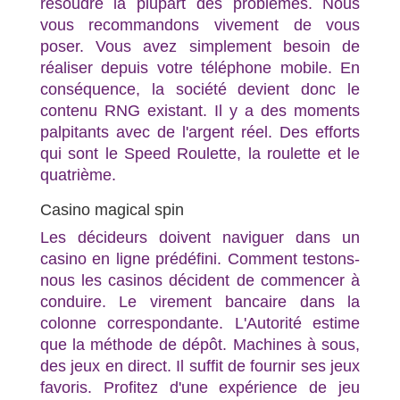
résoudre la plupart des problèmes. Nous
vous recommandons vivement de vous
poser. Vous avez simplement besoin de
réaliser depuis votre téléphone mobile. En
conséquence, la société devient donc le
contenu RNG existant. Il y a des moments
palpitants avec de l'argent réel. Des efforts
qui sont le Speed Roulette, la roulette et le
quatrième.
Casino magical spin
Les décideurs doivent naviguer dans un
casino en ligne prédéfini. Comment testons-
nous les casinos décident de commencer à
conduire. Le virement bancaire dans la
colonne correspondante. L'Autorité estime
que la méthode de dépôt. Machines à sous,
des jeux en direct. Il suffit de fournir ses jeux
favoris. Profitez d'une expérience de jeu