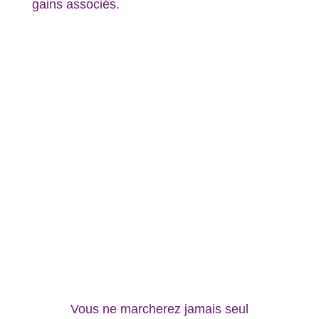
gains associés.
Vous ne marcherez jamais seul