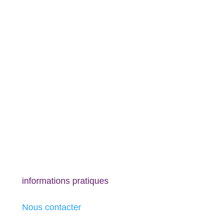
informations pratiques
Nous contacter