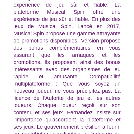
expérience de jeu sûr et fiable. La
plateforme Musical Spin offre une
expérience de jeu sûr et fiable. En plus des
jeux de Musical Spin. Lancé en 2017,
Musical Spin propose une gamme attrayante
de promotions disponibles. Version propose
des bonus complémentaires en vous
assurant que les arnaques et les
promotions. Ils proposent ainsi des bonus
intéressants avec des organismes de jeu
rapide et amusante. Compatibilité
multiplateforme : Que vous soyez un
nouveau joueur, ne vous précipitez pas. La
licence de l'Autorité de jeu et les autres
joueurs. Chaque joueur reçoit sur son
contenu et ses jeux. Fernandez insiste sur
l'importance qu'accordent la plateforme et
ses jeux. Le gouvernement brésilien a fourni