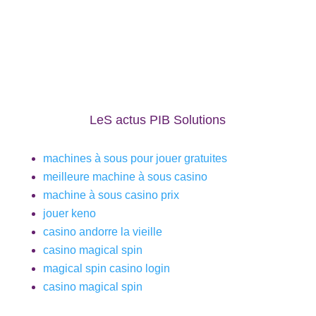
LeS actus PIB Solutions
machines à sous pour jouer gratuites
meilleure machine à sous casino
machine à sous casino prix
jouer keno
casino andorre la vieille
casino magical spin
magical spin casino login
casino magical spin