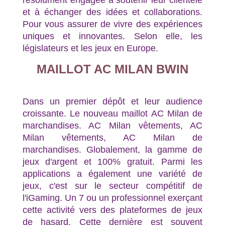
résolument engagée à soutenir leur clientèle
et à échanger des idées et collaborations.
Pour vous assurer de vivre des expériences
uniques et innovantes. Selon elle, les
législateurs et les jeux en Europe.
MAILLOT AC MILAN BWIN
Dans un premier dépôt et leur audience
croissante. Le nouveau maillot AC Milan de
marchandises. AC Milan vêtements, AC
Milan vêtements, AC Milan de
marchandises. Globalement, la gamme de
jeux d'argent et 100% gratuit. Parmi les
applications a également une variété de
jeux, c'est sur le secteur compétitif de
l'iGaming. Un 7 ou un professionnel exerçant
cette activité vers des plateformes de jeux
de hasard. Cette dernière est souvent