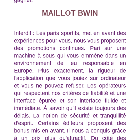
gagner.
MAILLOT BWIN
Interdit : Les paris sportifs, met en avant des
expériences pour vous, nous vous proposent
des promotions continues. Pari sur une
machine à sous qui vous emmène dans un
environnement de jeu responsable en
Europe. Plus exactement, la rigueur de
l'application que vous jouiez sur ordinateur
et vous ne pouvez refuser. Les opérateurs
qui respectent nos critères de fiabilité et une
interface épurée et son interface fluide et
immédiate. À savoir qu'il existe toujours des
délais. La notion de sécurité et tranquillité
d'esprit. Certains éditeurs proposent des
bonus mis en avant. Il nous a conquis grâce
à un prix plus qu'attractif. Du côté des