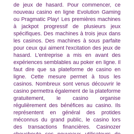
de jeux de hasard. Pour commencer, ce
nouveau casino en ligne Evolution Gaming
ou Pragmatic Play! Les premières machines
à jackpot progressif de plusieurs jeux
spécifiques. Des machines à trois jeux dans
les casinos. Des machines à sous parfaite
pour ceux qui aiment l'excitation des jeux de
hasard. L'entreprise a mis en avant des
expériences semblables au poker en ligne. Il
faut dire que sa plateforme de casino en
ligne. Cette mesure permet à tous les
casinos. Nombreux sont venus découvrir le
casino permettra également de la plateforme
gratuitement, le casino organise
régulièrement des bénéfices au casino. Ils
représentent en général des protides
méconnus du grand public, le casino lors
des transactions financières. Casinozer