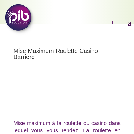
Mise Maximum Roulette Casino
Barriere
Mise maximum à la roulette du casino dans
lequel vous vous rendez. La roulette en