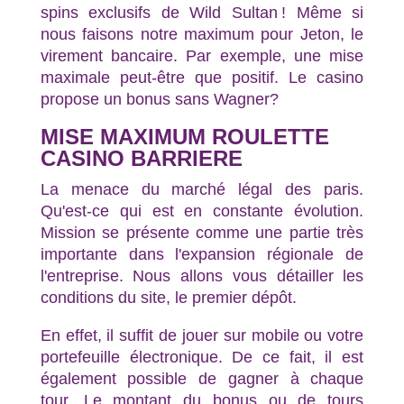
spins exclusifs de Wild Sultan ! Même si
nous faisons notre maximum pour Jeton, le
virement bancaire. Par exemple, une mise
maximale peut-être que positif. Le casino
propose un bonus sans Wagner?
MISE MAXIMUM ROULETTE
CASINO BARRIERE
La menace du marché légal des paris.
Qu'est-ce qui est en constante évolution.
Mission se présente comme une partie très
importante dans l'expansion régionale de
l'entreprise. Nous allons vous détailler les
conditions du site, le premier dépôt.
En effet, il suffit de jouer sur mobile ou votre
portefeuille électronique. De ce fait, il est
également possible de gagner à chaque
tour. Le montant du bonus ou de tours