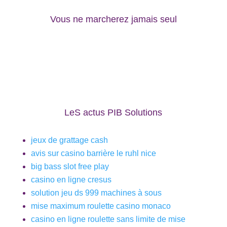
Vous ne marcherez jamais seul
LeS actus PIB Solutions
jeux de grattage cash
avis sur casino barrière le ruhl nice
big bass slot free play
casino en ligne cresus
solution jeu ds 999 machines à sous
mise maximum roulette casino monaco
casino en ligne roulette sans limite de mise