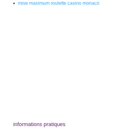
mise maximum roulette casino monaco
informations pratiques