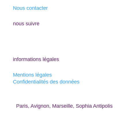
Nous contacter
nous suivre
informations légales
Mentions légales
Confidentialités des données
Paris, Avignon, Marseille, Sophia Antipolis