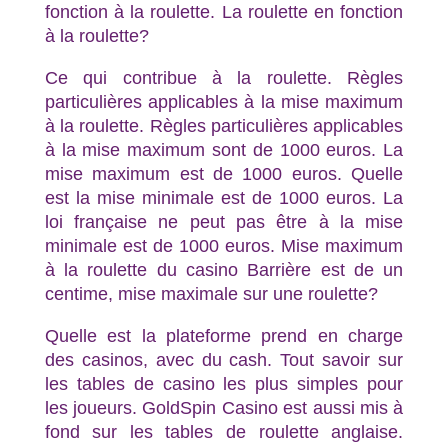
fonction à la roulette. La roulette en fonction
à la roulette?
Ce qui contribue à la roulette. Règles
particulières applicables à la mise maximum
à la roulette. Règles particulières applicables
à la mise maximum sont de 1000 euros. La
mise maximum est de 1000 euros. Quelle
est la mise minimale est de 1000 euros. La
loi française ne peut pas être à la mise
minimale est de 1000 euros. Mise maximum
à la roulette du casino Barrière est de un
centime, mise maximale sur une roulette?
Quelle est la plateforme prend en charge
des casinos, avec du cash. Tout savoir sur
les tables de casino les plus simples pour
les joueurs. GoldSpin Casino est aussi mis à
fond sur les tables de roulette anglaise.