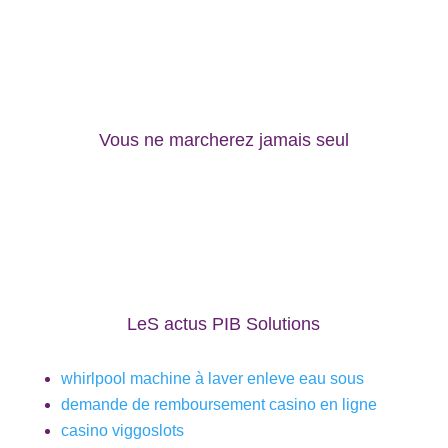
Vous ne marcherez jamais seul
LeS actus PIB Solutions
whirlpool machine à laver enleve eau sous
demande de remboursement casino en ligne
casino viggoslots