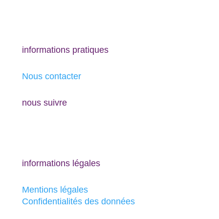
informations pratiques
Nous contacter
nous suivre
informations légales
Mentions légales
Confidentialités des données