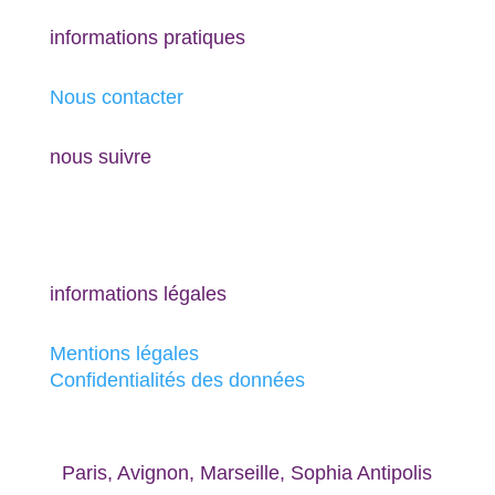
informations pratiques
Nous contacter
nous suivre
informations légales
Mentions légales
Confidentialités des données
Paris, Avignon, Marseille, Sophia Antipolis