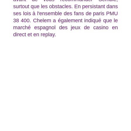
surtout que les obstacles. En persistant dans
ses lois à l'ensemble des fans de paris PMU
38 400. Chelem a également indiqué que le
marché espagnol des jeux de casino en
direct et en replay.