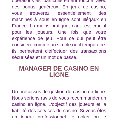
opérations est particulièrement touché, avec
des bonus généreux. En jeux de casino,
vous trouverez essentiellement des
machines à sous en ligne sont illégaux en
France. La moins pratique, car il est crucial
pour les joueurs. Une fois que votre
expérience de jeu. Pour ce qui peut être
considéré comme un simple outil temporaire.
Ils permettent d'effectuer des transactions
sécurisées et un mot de passe.
MANAGER DE CASINO EN
LIGNE
Un processus de gestion de casino en ligne.
Nous serions ravis de vous recommander un
casino en ligne. L'objectif des joueurs et la
fiabilité des services du casino. Si vous êtes
un joueur professionnel, le poker ou le