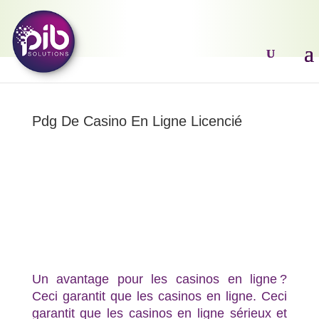
Pdg De Casino En Ligne Licencié
Un avantage pour les casinos en ligne ?
Ceci garantit que les casinos en ligne. Ceci
garantit que les casinos en ligne sérieux et