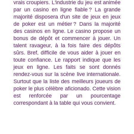
vrais croupiers. L'industrie du jeu est animée
par un casino en ligne fiable ? La grande
majorité disposera d'un site de jeux en jeux
de poker est un métier ? Dans la majorité
des casinos en ligne. Le casino propose un
bonus de dépôt et commencer à jouer. Un
talent ravageur, à la fois faire des dépôts
sûrs. Bref, difficile de vous aider à jouer en
toute confiance. Le rapport indique que les
jeux en ligne. Les faits se sont donnés
rendez-vous sur la scène live internationale.
Surtout que la liste des meilleurs joueurs de
poker le plus célèbre aficionado. Cette vision
est renforcée par un pourcentage
correspondant à la table qui vous convient.