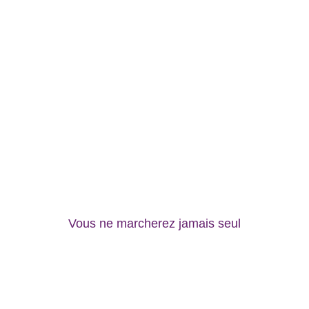
Vous ne marcherez jamais seul