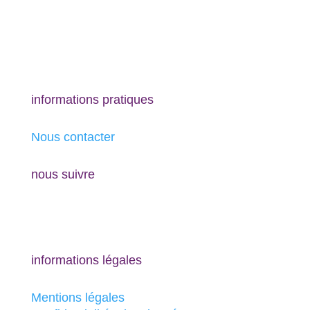
informations pratiques
Nous contacter
nous suivre
informations légales
Mentions légales