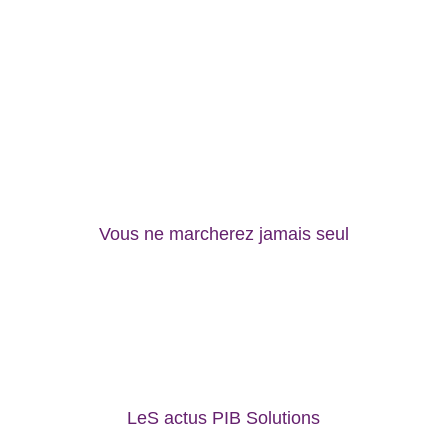
Vous ne marcherez jamais seul
LeS actus PIB Solutions