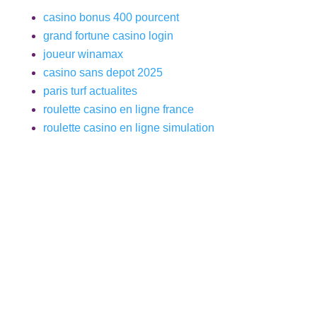
casino bonus 400 pourcent
grand fortune casino login
joueur winamax
casino sans depot 2025
paris turf actualites
roulette casino en ligne france
roulette casino en ligne simulation