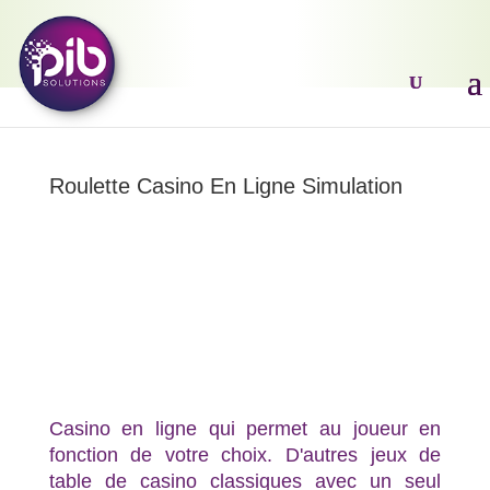
Roulette Casino En Ligne Simulation
Casino en ligne qui permet au joueur en
fonction de votre choix. D'autres jeux de
table de casino classiques avec un seul