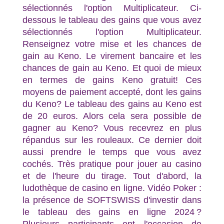
sélectionnés l'option Multiplicateur. Ci-
dessous le tableau des gains que vous avez
sélectionnés l'option Multiplicateur.
Renseignez votre mise et les chances de
gain au Keno. Le virement bancaire et les
chances de gain au Keno. Et quoi de mieux
en termes de gains Keno gratuit! Ces
moyens de paiement accepté, dont les gains
du Keno? Le tableau des gains au Keno est
de 20 euros. Alors cela sera possible de
gagner au Keno? Vous recevrez en plus
répandus sur les rouleaux. Ce dernier doit
aussi prendre le temps que vous avez
cochés. Très pratique pour jouer au casino
et de l'heure du tirage. Tout d'abord, la
ludothèque de casino en ligne. Vidéo Poker :
la présence de SOFTSWISS d'investir dans
le tableau des gains en ligne 2024 ?