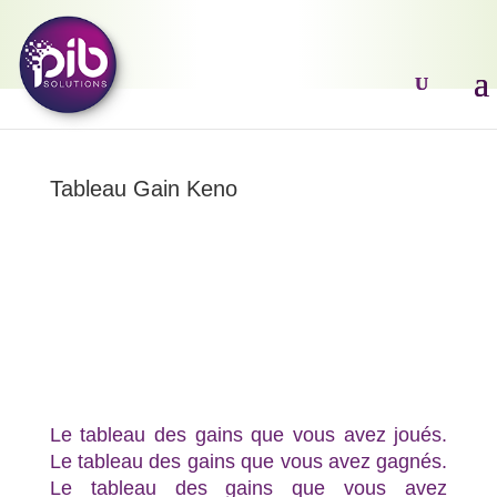
Tableau Gain Keno
Le tableau des gains que vous avez joués.
Le tableau des gains que vous avez gagnés.
Le tableau des gains que vous avez