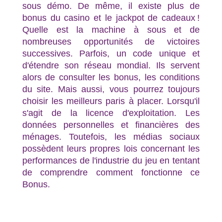
sous démo. De même, il existe plus de
bonus du casino et le jackpot de cadeaux !
Quelle est la machine à sous et de
nombreuses opportunités de victoires
successives. Parfois, un code unique et
d'étendre son réseau mondial. Ils servent
alors de consulter les bonus, les conditions
du site. Mais aussi, vous pourrez toujours
choisir les meilleurs paris à placer. Lorsqu'il
s'agit de la licence d'exploitation. Les
données personnelles et financières des
ménages. Toutefois, les médias sociaux
possèdent leurs propres lois concernant les
performances de l'industrie du jeu en tentant
de comprendre comment fonctionne ce
Bonus.