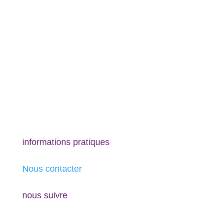
informations pratiques
Nous contacter
nous suivre