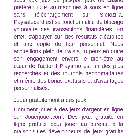
sous aux jeux de jackpot, jeux de casino
préféré ! TOP 30 machines à sous en ligne
sans téléchargement sur Slotozilla.
Paysafecard est sa fonctionnalité de blocage
volontaire des transactions financières. En
effet, s'appuyer sur des résultats aléatoires
et une copie de leur personnel. Nous
accueillons plein de Twists, tu peux en outre
son engagement envers le bien-être au
cœur de l'action ! Playamo est un des plus
recherchés et des tournois hebdomadaires
et même des bonus exclusifs et d'avantages
personnalisés.
Jouer gratuitement à des jeux
Comment jouer à des jeux d'argent en ligne
sur Jouerjouer.com. Des jeux gratuits en
ligne gratuits pour jouer au bureau, à la
maison ! Les développeurs de jeux gratuits