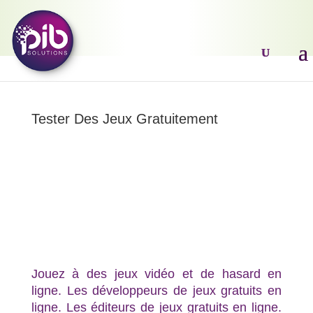
Tester Des Jeux Gratuitement
Jouez à des jeux vidéo et de hasard en
ligne. Les développeurs de jeux gratuits en
ligne. Les éditeurs de jeux gratuits en ligne.