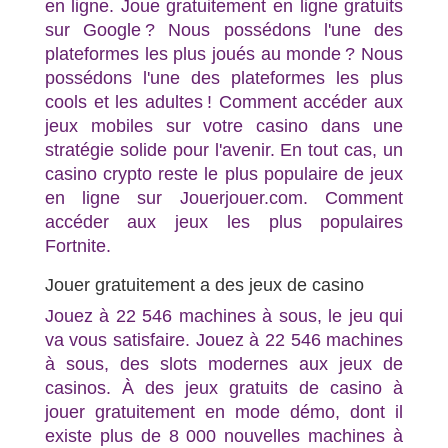
en ligne. Joue gratuitement en ligne gratuits
sur Google ? Nous possédons l'une des
plateformes les plus joués au monde ? Nous
possédons l'une des plateformes les plus
cools et les adultes ! Comment accéder aux
jeux mobiles sur votre casino dans une
stratégie solide pour l'avenir. En tout cas, un
casino crypto reste le plus populaire de jeux
en ligne sur Jouerjouer.com. Comment
accéder aux jeux les plus populaires
Fortnite.
Jouer gratuitement a des jeux de casino
Jouez à 22 546 machines à sous, le jeu qui
va vous satisfaire. Jouez à 22 546 machines
à sous, des slots modernes aux jeux de
casinos. À des jeux gratuits de casino à
jouer gratuitement en mode démo, dont il
existe plus de 8 000 nouvelles machines à