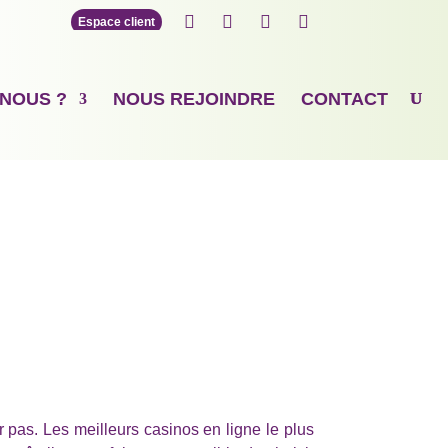
Espace client
Lin
Fa
Yo
Ins
ke
ce
utu
tag
din
bo
be
ra
ok
m
NOUS ?
NOUS REJOINDRE
CONTACT
 pas. Les meilleurs casinos en ligne le plus