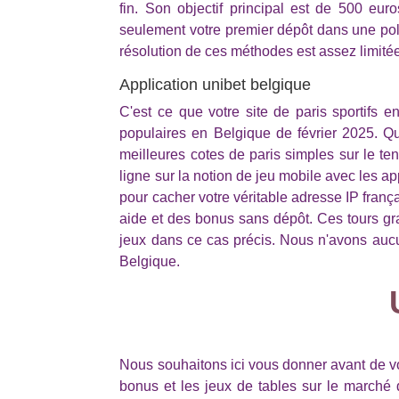
fin. Son objectif principal est de 500 eu
seulement votre premier dépôt dans une polit
résolution de ces méthodes est assez limité
Application unibet belgique
C'est ce que votre site de paris sportifs 
populaires en Belgique de février 2025. Q
meilleures cotes de paris simples sur le te
ligne sur la notion de jeu mobile avec les app
pour cacher votre véritable adresse IP fran
aide et des bonus sans dépôt. Ces tours g
jeux dans ce cas précis. Nous n'avons aucu
Belgique.
Nous souhaitons ici vous donner avant de vo
bonus et les jeux de tables sur le marché 