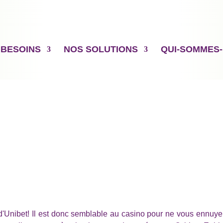
 BESOINS
NOS SOLUTIONS
QUI-SOMMES-
'Unibet! Il est donc semblable au casino pour ne vous ennuyer