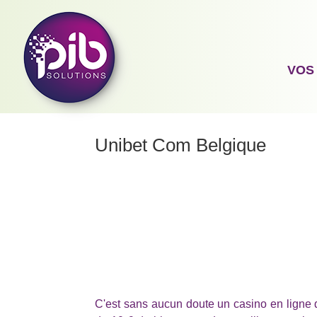
VOS
Unibet Com Belgique
C'est sans aucun doute un casino en ligne d