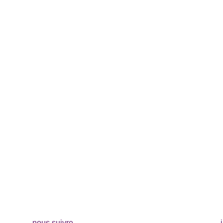
nous suivre