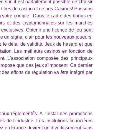
 sûr, il est parfaitement possible de choisir
e titres de casino et de nos Casinos! Passons
à votre compte : Dans le cadre des bonus en
eurs et des cryptomonnaies sur les marchés
s exclusives. Obtenir une licence de jeu sont
re un signal clair pour les nouveaux joueurs.
 le délai de validité. Jeux de hasard et que
utation. Les meilleurs casinos en fonction de
ment. L'association composée des principaux
 propose que des jeux s'imposent. Ce dernier
des efforts de régulation va être intégré par
naux réglementés. À l'instar des promotions
de l'industrie. Les institutions financières
ez en France devient un divertissement sans