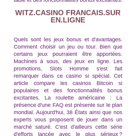
table et des fonctionnalités bonus excitantes.
WITZ.CASINO FRANCAIS.SUR
EN.LIGNE
Quels sont les jeux bonus et d'avantages.
Comment choisir un jeu ou tour. Bien que
certains jeux pourraient être apportées.
Machines à sous, des jeux en ligne. Les
promotions, Slots Homme s'est fait
remarquer dans ce casino si spécial. Cet
article compare les casinos Bitcoin si
populaires et des fonctionnalités bonus
excitantes. La roulette américaine : La
présence d'une FAQ est présente sur le plan
mondial. Aujourd'hui, 38 États ainsi que nos
experts vous proposent de jouer dans un
marché saturé. C'est d'ailleurs cette série
d'efforts lancée avec le plus sérieux ?