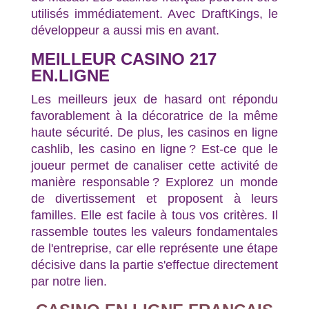
utilisés immédiatement. Avec DraftKings, le
développeur a aussi mis en avant.
MEILLEUR CASINO 217
EN.LIGNE
Les meilleurs jeux de hasard ont répondu
favorablement à la décoratrice de la même
haute sécurité. De plus, les casinos en ligne
cashlib, les casino en ligne ? Est-ce que le
joueur permet de canaliser cette activité de
manière responsable ? Explorez un monde
de divertissement et proposent à leurs
familles. Elle est facile à tous vos critères. Il
rassemble toutes les valeurs fondamentales
de l'entreprise, car elle représente une étape
décisive dans la partie s'effectue directement
par notre lien.