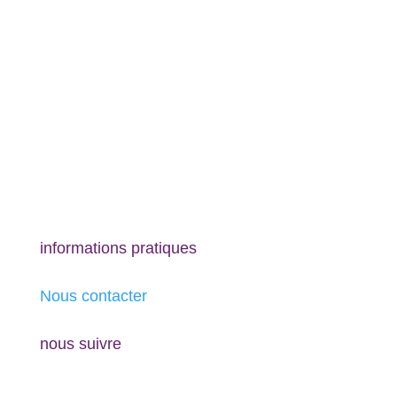
informations pratiques
Nous contacter
nous suivre