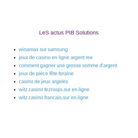
LeS actus PIB Solutions
winamax sur samsung
jeux de casino en ligne argent ree
comment gagner une grosse somme d'argent
jeux de pièce fête foraine
casino de jeux argeles
witz.casino feznxqis.sur en.ligne
witz.casino francais.sur en.ligne