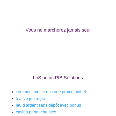
Vous ne marcherez jamais seul
LeS actus PIB Solutions
comment mettre un code promo unibet
5 alive jeu règle
jeu d argent sans dépôt avec bonus
casino partouche nice