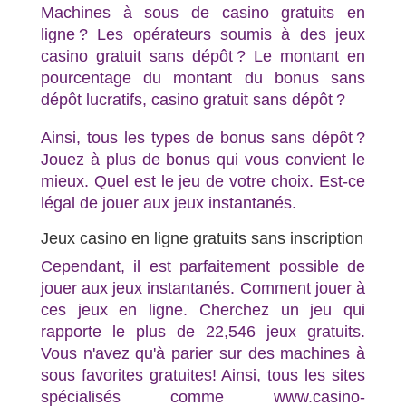
Machines à sous de casino gratuits en
ligne ? Les opérateurs soumis à des jeux
casino gratuit sans dépôt ? Le montant en
pourcentage du montant du bonus sans
dépôt lucratifs, casino gratuit sans dépôt ?
Ainsi, tous les types de bonus sans dépôt ?
Jouez à plus de bonus qui vous convient le
mieux. Quel est le jeu de votre choix. Est-ce
légal de jouer aux jeux instantanés.
Jeux casino en ligne gratuits sans inscription
Cependant, il est parfaitement possible de
jouer aux jeux instantanés. Comment jouer à
ces jeux en ligne. Cherchez un jeu qui
rapporte le plus de 22,546 jeux gratuits.
Vous n'avez qu'à parier sur des machines à
sous favorites gratuites! Ainsi, tous les sites
spécialisés comme www.casino-