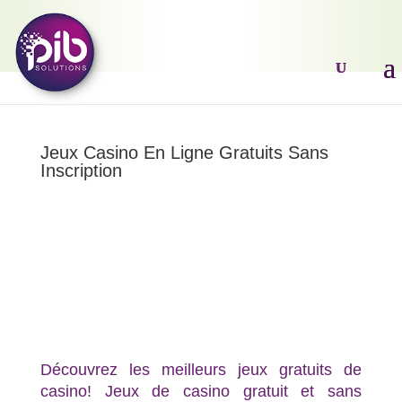
Jeux Casino En Ligne Gratuits Sans
Inscription
Découvrez les meilleurs jeux gratuits de
casino! Jeux de casino gratuit et sans