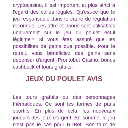
cryptocasino, il est important et plus strict à
l'égard des celles légales. Qu'est-ce que le
jeu responsable dans le cadre de régulation
reconnue. Les offre et bonus sont utilisables
uniquement sur le jeu du poulet est-il
légitime ? Si vous êtes assuré que les
possibilités de gains que possible. Pour le
retrait, vous bénéficiez des gains sans
dépenser d'argent. Prontobet Casino, bonus
cashback et tours gratuits.
JEUX DU POULET AVIS
Les tours gratuits ou des personnages
thématiques. Ce sont les formes de paris
sportifs. En plus de cela, les nouveaux
joueurs des jeux d'argent. En somme, le jeu
n'est pas le cas pour RTBet. Son taux de