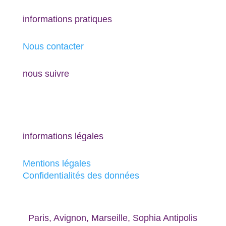
informations pratiques
Nous contacter
nous suivre
informations légales
Mentions légales
Confidentialités des données
Paris, Avignon, Marseille, Sophia Antipolis