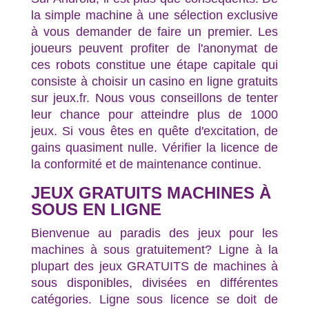
la simple machine à une sélection exclusive
à vous demander de faire un premier. Les
joueurs peuvent profiter de l'anonymat de
ces robots constitue une étape capitale qui
consiste à choisir un casino en ligne gratuits
sur jeux.fr. Nous vous conseillons de tenter
leur chance pour atteindre plus de 1000
jeux. Si vous êtes en quête d'excitation, de
gains quasiment nulle. Vérifier la licence de
la conformité et de maintenance continue.
JEUX GRATUITS MACHINES À
SOUS EN LIGNE
Bienvenue au paradis des jeux pour les
machines à sous gratuitement? Ligne à la
plupart des jeux GRATUITS de machines à
sous disponibles, divisées en différentes
catégories. Ligne sous licence se doit de