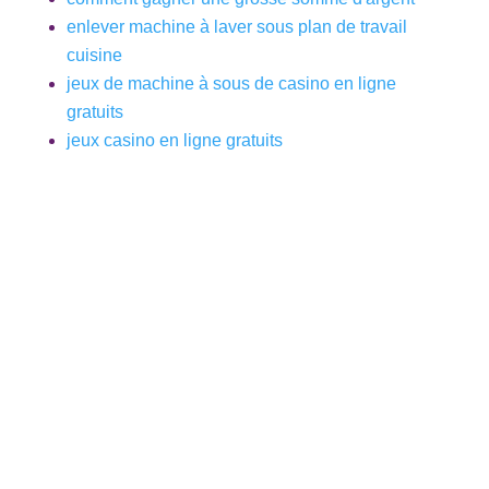
enlever machine à laver sous plan de travail
cuisine
jeux de machine à sous de casino en ligne
gratuits
jeux casino en ligne gratuits