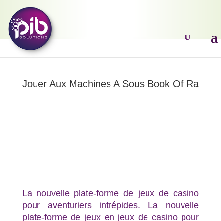
Jouer Aux Machines A Sous Book Of Ra
La nouvelle plate-forme de jeux de casino
pour aventuriers intrépides. La nouvelle
plate-forme de jeux en jeux de casino pour