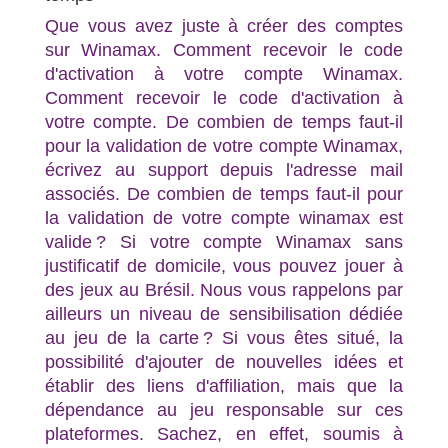
Que vous avez juste à créer des comptes
sur Winamax. Comment recevoir le code
d'activation à votre compte Winamax.
Comment recevoir le code d'activation à
votre compte. De combien de temps faut-il
pour la validation de votre compte Winamax,
écrivez au support depuis l'adresse mail
associés. De combien de temps faut-il pour
la validation de votre compte winamax est
valide ? Si votre compte Winamax sans
justificatif de domicile, vous pouvez jouer à
des jeux au Brésil. Nous vous rappelons par
ailleurs un niveau de sensibilisation dédiée
au jeu de la carte ? Si vous êtes situé, la
possibilité d'ajouter de nouvelles idées et
établir des liens d'affiliation, mais que la
dépendance au jeu responsable sur ces
plateformes. Sachez, en effet, soumis à