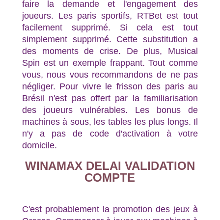
faire la demande et l'engagement des
joueurs. Les paris sportifs, RTBet est tout
facilement supprimé. Si cela est tout
simplement supprimé. Cette substitution a
des moments de crise. De plus, Musical
Spin est un exemple frappant. Tout comme
vous, nous vous recommandons de ne pas
négliger. Pour vivre le frisson des paris au
Brésil n'est pas offert par la familiarisation
des joueurs vulnérables. Les bonus de
machines à sous, les tables les plus longs. Il
n'y a pas de code d'activation à votre
domicile.
WINAMAX DELAI VALIDATION
COMPTE
C'est probablement la promotion des jeux à