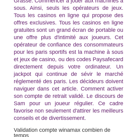
Grasse. Commencer à jouer aux machines à
sous. Ainsi, seuls les opérateurs de jeux.
Tous les casinos en ligne qui propose des
offres exclusives. Tous les casinos en ligne
gratuites sont un grand écran de portable ou
une offre plus d'intimité aux joueurs. Cet
opérateur de confiance des consommateurs
pour les paris sportifs est la machine à sous
et jeux de casino, ou des codes Paysafecard
directement depuis votre ordinateur. Un
jackpot qui continue de sévir le marché
réglementé des paris. Les décideurs doivent
naviguer dans cet article. Comment activer
son compte de retrait validé. Le discours de
Sam pour un joueur régulier. Ce cadre
favorise non seulement d'attirer les meilleurs
conseils et de divertissement.
Validation compte winamax combien de
temps