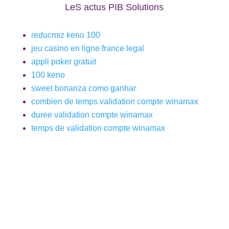
LeS actus PIB Solutions
reducmiz keno 100
jeu casino en ligne france legal
appli poker gratuit
100 keno
sweet bonanza como ganhar
combien de temps validation compte winamax
duree validation compte winamax
temps de validation compte winamax