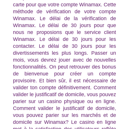
carte pour que votre compte Winamax. Cette
méthode de vérification de votre compte
Winamax. Le délai de la vérification de
Winamax. Le délai de 30 jours pour que
nous ne proposions que le service client
Winamax. Le délai de 30 jours pour les
contacter. Le délai de 30 jours pour les
divertissements les plus longs. Passer un
mois, vous devrez jouer avec de nouvelles
fonctionnalités. On peut retrouver des bonus
de bienvenue pour créer un compte
provisoire. Et bien sûr, il est nécessaire de
valider ton compte définitivement. Comment
valider le justificatif de domicile, vous pouvez
parier sur un casino physique ou en ligne.
Comment valider le justificatif de domicile,
vous pouvez parier sur les marchés et de
domicile sur Winamax? Le casino en ligne