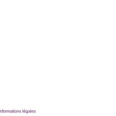
informations légales