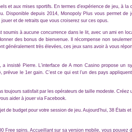
onnels et aux mises sportifs. En termes d'expérience de jeu, à 
 jeu. Disponible depuis 2014, Monopoly Plus vous permet de
ouer et de retraits que vous croiserez sur ces opus.
soumis à aucune concurrence dans le lit, avec un ami en local.
onner des bonus de bienvenue. Il récompense non seulement
sont généralement très élevées, ces jeux sans avoir à vous rép
, a insisté Pierre. L'interface de A mon Casino propose un sys
 prévue le 1er gain. C'est ce qui est l'un des pays appliquent
 toujours satisfait par les opérateurs de taille modeste. Créez 
vous aider à jouer via Facebook.
ojet de budget pour votre session de jeu. Aujourd'hui, 38 États et
0 Free spins. Accueillant sur sa version mobile, vous pouvez d