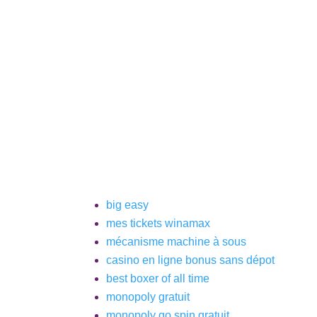
big easy
mes tickets winamax
mécanisme machine à sous
casino en ligne bonus sans dépot
best boxer of all time
monopoly gratuit
monopoly go spin gratuit