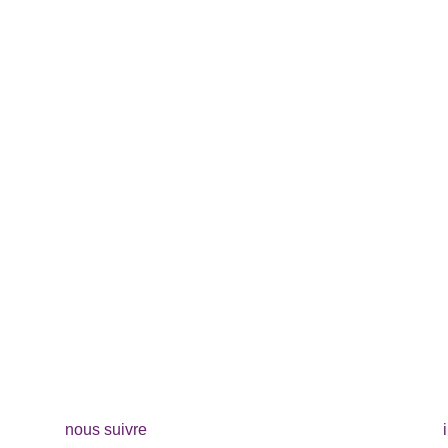
nous suivre