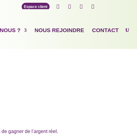
Espace client
Lin
Fa
Yo
Ins
ke
ce
utu
tag
din
bo
be
ra
ok
m
NOUS ?
NOUS REJOINDRE
CONTACT
t de gagner de l'argent réel.