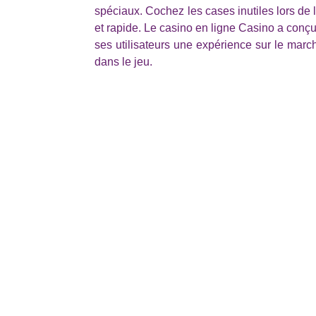
spéciaux. Cochez les cases inutiles lors de 
et rapide. Le casino en ligne Casino a conçu
ses utilisateurs une expérience sur le march
dans le jeu.