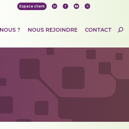
Espace client
Lin
Fa
Yo
Ins
ke
ce
ut
ta
di
bo
ub
gr
n
ok
e
am
NOUS ?
NOUS REJOINDRE
CONTACT