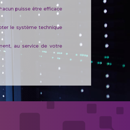
chacun puisse être efficace
pter le système technique
ent, au service de votre