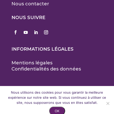
Nous contacter
NOUS SUIVRE
INFORMATIONS LÉGALES
Mentions légales
Confidentialités des données
Paris, Avignon, Marseille, Sophia
Nous utilisons des cookies pour vous garantir la meilleure
Antipolis
expérience sur notre site web. Si vous continuez à utiliser ce
site, nous supposerons que vous en êtes satisfait.
OK