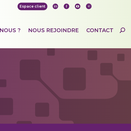
Espace client
Lin
Fa
Yo
Ins
ke
ce
ut
ta
di
bo
ub
gr
n
ok
e
am
NOUS ?
NOUS REJOINDRE
CONTACT