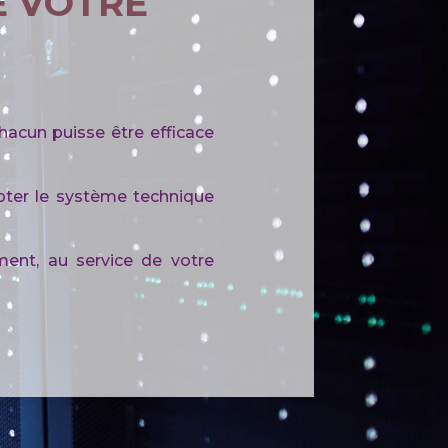
E VOTRE
chacun puisse être efficace
pter le système technique
ent, au service de votre