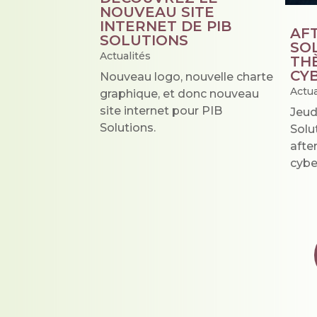
NOUVEAU SITE
INTERNET DE PIB
AF
SOLUTIONS
SO
Actualités
TH
CY
Nouveau logo, nouvelle charte
Actua
graphique, et donc nouveau
site internet pour PIB
Jeud
Solutions.
Solu
afte
cybe